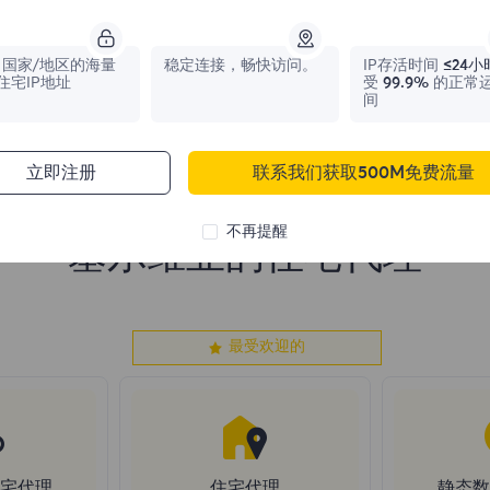
1,042,773
IPs
331,148
IPs
国家/地区的海量
稳定连接，畅快访问。
IP存活时间
≤24小
住宅IP地址
受
99.9%
的正常
间
立即注册
联系我们获取500M免费流量
不再提醒
塞尔维亚的住宅代理
最受欢迎的
住宅代理
住宅代理
静态数