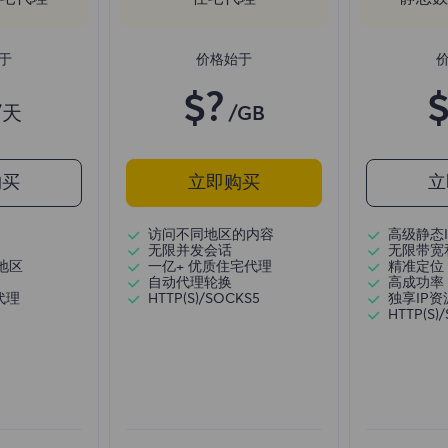
于
价格始于
$?
$
/天
/GB
购买
立即购买
立
访问不同地区的内容
高级静态I
无限并发会话
无限带宽
地区
一亿+ 优质住宅代理
精准定位
自动代理轮换
高成功率
代理
HTTP(S)/SOCKS5
独享IP资
HTTP(S)