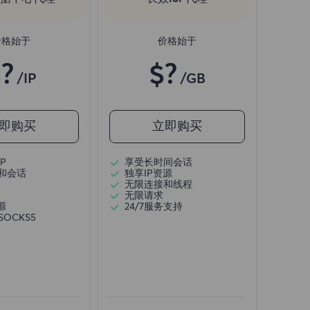
价格始于
价格始于
?
$?
/IP
/GB
即购买
立即购买
P
享受长时间会话
和会话
独享IP资源
无限连接和线程
无限请求
源
24/7服务支持
/SOCKS5