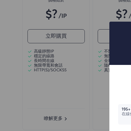
價格始於
價格始
$?
$?
/IP
立即購買
立即
高級靜態IP
不限流量使用
穩定的線路
無限使用IP
長時間在線
全球超過50個
無限帶寬和會話
隨機國家
HTTP(S)/SOCKS5
真實動態住宅
195+
在線
瞭解更多
瞭解更