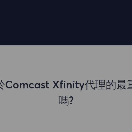
omcast Xfinity代理
嗎?