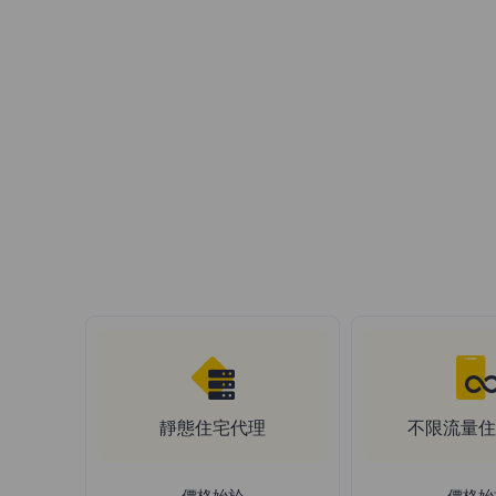
高級會話控制
99.67%成功率
24/7的支持
靜態住宅代理
不限流量