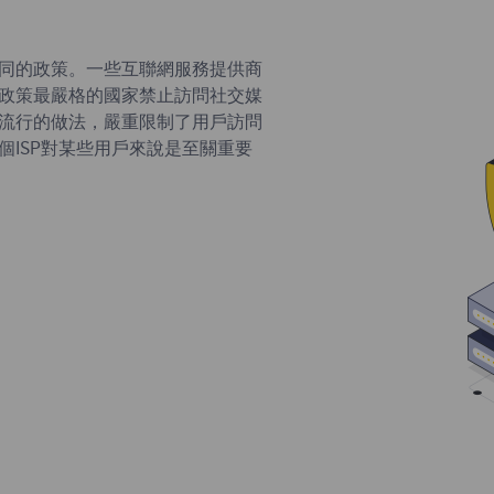
同的政策。一些互聯網服務提供商
政策最嚴格的國家禁止訪問社交媒
流行的做法，嚴重限制了用戶訪問
ISP對某些用戶來說是至關重要
y代理，因此我們的客戶不必擔心停機時
omcast Xfinity代理服務
獲取Comcast Xfinity代理
地方了。所有代理都提高了安全性和
止濫用並保持我們網絡的完整性，
進一步。您可以使用可能被其他isp阻止的
內容。
omcast Xfinity代理服務器