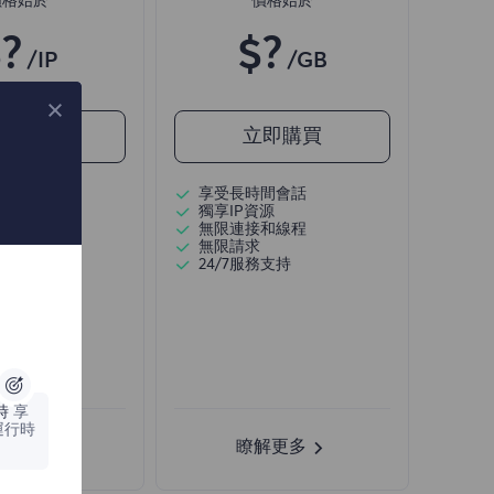
價格始於
價格始於
?
$?
/IP
/GB
即購買
立即購買
P
享受長時間會話
和會話
獨享IP資源
無限連接和線程
無限請求
源
24/7服務支持
/SOCKS5
時
享
運行時
解更多
瞭解更多