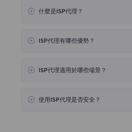
什麼是ISP代理？
ISP代理（互聯網服務提供商代理）是由IS
務。
ISP代理有哪些優勢？
高速連接：通過ISP基礎設施提供，通常比傳
代理通常具有更高的穩定性和可靠性。
ISP代理適用於哪些場景？
網絡爬蟲和數據抓取：由於其高速度和高匿名
交媒體管理：使用ISP代理可以更有效地管
使用ISP代理是否安全？
是的，使用來自受信任供應商的ISP代理是