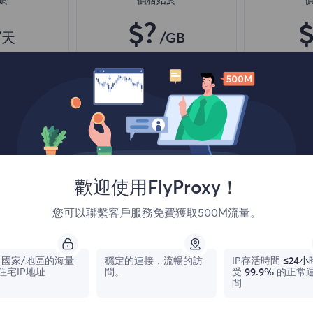
於
價格始於
$?
$
/天
/GB
購買
立即購買
立
訪問不同地區的內容
高級靜態I
無限並發會話
無限帶寬
地區
一億+ 優質住宅代理
精確定位
自動代理輪換
高成功率
代理
HTTP(S)/SOCKS5
獨享IP資
HTTP(S)
歡迎使用FlyProxy！
您可以聯繫客戶服務免費獲取500M流量。
國家/地區的海量
穩定的連接，流暢的訪
IP存活時間
≤24小
住宅IP地址
問。
受
99.9%
的正常
多
瞭解更多
瞭
間