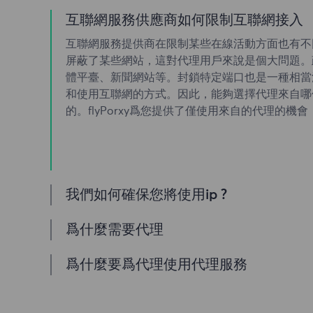
互聯網服務供應商如何限制互聯網接入
互聯網服務提供商在限制某些在線活動方面也有不
屏蔽了某些網站，這對代理用戶來說是個大問題。
體平臺、新聞網站等。封鎖特定端口也是一種相當
和使用互聯網的方式。因此，能夠選擇代理來自哪個
的。flyPorxy爲您提供了僅使用來自的代理的機會
我們如何確保您將使用ip ?
我們的住宅代理池提供無數Comcast Xfinit
爲什麼需要代理
間和IP阻塞。您可以從與此提供程序一起工作的位置使用C
器訪問所需的數據。我們提供ISP過濾，因此從我們的池中
如果您需要通過IP地址訪問互聯網，那麼您來對
爲什麼要爲代理使用代理服務
服務器就像點擊一個按鈕一樣容易。但是，爲了防
隱私性，但使用Comcast Xfinity IP可以更
默認情況下，新用戶不啓用此選項。
通信協議並訪問僅對Comcast Xfinity用戶可用的
我們在全球擁有超過一億+個規範的住宅代理，是真正的C
的首選。我們的住宅代理提供: