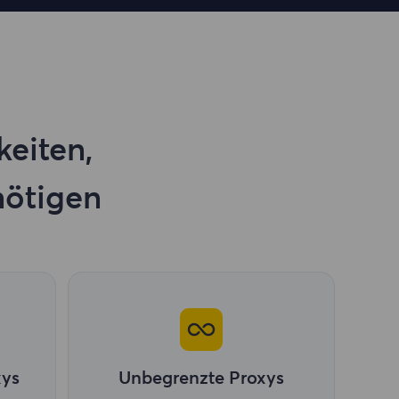
keiten,
nötigen
xys
Unbegrenzte Proxys