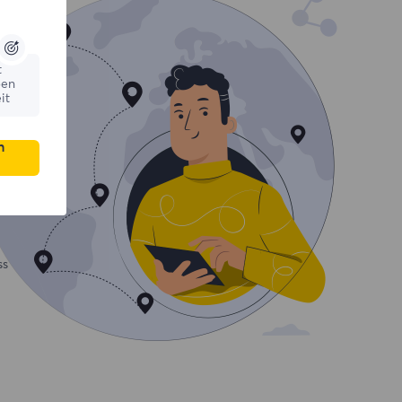
t
ßen
it
n
ss