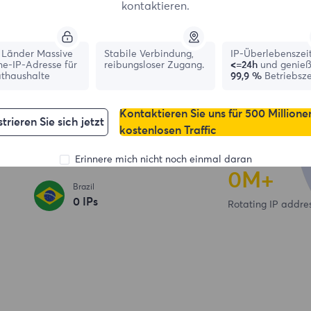
ige Online-IP-
kontaktieren.
shalte
0+
Länder Massive
Stabile Verbindung,
IP-Überlebenszei
ne-IP-Adresse für
reibungsloser Zugang.
<=24h
und genie
athaushalte
99,9 %
Betriebsze
Country / Region
France
0
IPs
0+
Kontaktieren Sie uns für 500 Millione
trieren Sie sich jetzt
kostenlosen Traffic
South Korea
High speed server
0
IPs
Erinnere mich nicht noch einmal daran
0
M+
Brazil
0
IPs
Rotating IP addre