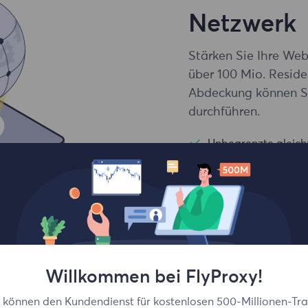
Netzwerk
Stärken Sie Ihre We
über 100 Mio. Reside
Abdeckung können Si
durchführen.
Unbegrenzte gleich
Durchschnittliche E
Targeting auf Länd
Willkommen bei FlyProxy!
e können den Kundendienst für kostenlosen 500-Millionen-Traf