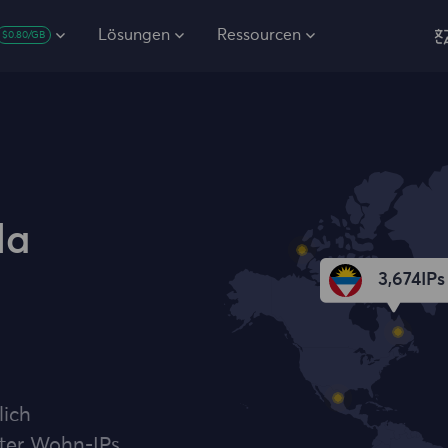
Lösungen
Ressourcen
$0.80/GB
da
3,674
IPs
lich
ter Wohn-IPs