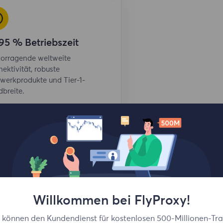
95 % Betriebszeit
orragende weltweite
ektivität, robuste
werkprodukte und Tier-1-
breite.
Willkommen bei FlyProxy!
e können den Kundendienst für kostenlosen 500-Millionen-Traf