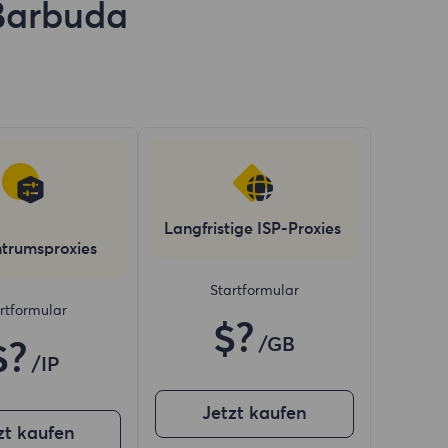
Barbuda
Langfristige ISP-Proxies
trumsproxies
Startformular
rtformular
$?
/GB
$?
/IP
Jetzt kaufen
zt kaufen