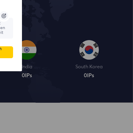
t
ßen
it
n
India
South Korea
0
IPs
0
IPs