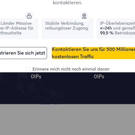
kontaktieren.
Top-Standorte
Länder Massive
Stabile Verbindung,
IP-Überlebenszei
ne-IP-Adresse für
reibungsloser Zugang.
<=24h
und genie
athaushalte
99,9 %
Betriebsze
Kontaktieren Sie uns für 500 Millione
trieren Sie sich jetzt
kostenlosen Traffic
France
Canada
Erinnere mich nicht noch einmal daran
0
IPs
0
IPs