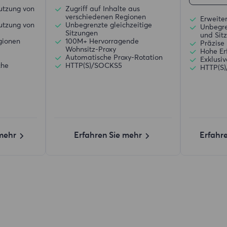
utzung von
Zugriff auf Inhalte aus
verschiedenen Regionen
Erweiter
utzung von
Unbegrenzte gleichzeitige
Unbegre
Sitzungen
und Sit
gionen
100M+ Hervorragende
Präzise 
Wohnsitz-Proxy
Hohe Er
d
Automatische Proxy-Rotation
Exklusi
che
HTTP(S)/SOCKS5
HTTP(S
 mehr
Erfahren Sie mehr
Erfahr