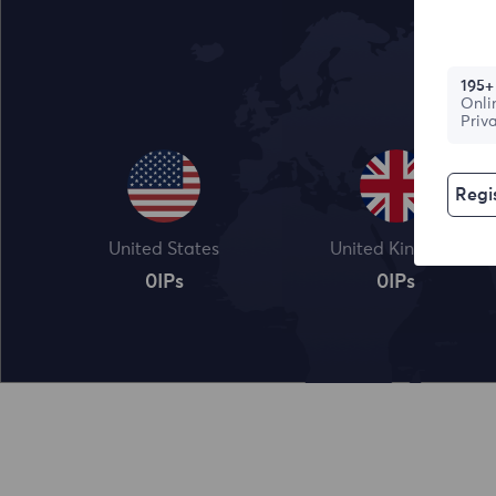
195+
Onli
Priv
Regis
United States
United Kingdom
0
IPs
0
IPs