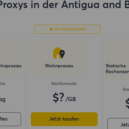
roxys in der Antigua and 
Am beliebtesten
hnproxies
Wohnproxies
Statische
Rechenzen
lar
Startformular
Sta
$?
ag
/GB
ufen
Jetzt kaufen
Jet