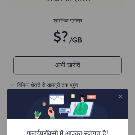
प्रारंभिक प्रपत्र
$?
/GB
अभी खरीदें
विभिन्न क्षेत्रों से सामग्री तक पहुंच
अनलिमिटेड समवर्ती सत्र
100M+ उत्कृष्ट रेजिडेंशियल प्रॉक्सी
स्वचालित प्रॉक्सी रोटेशन
HTTP(S)/SOCKS5
और अधिक जानें
फ्लाईप्रॉक्सी में आपका स्वागत है!