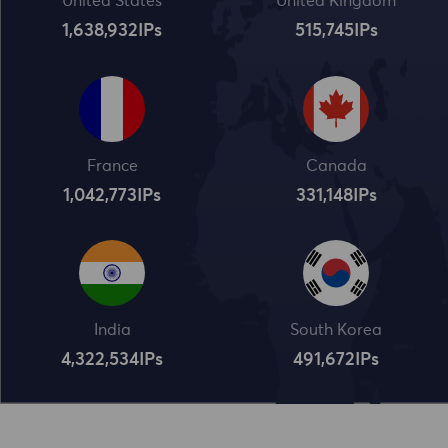
United States
United Kingdom
1,638,932
IPs
515,745
IPs
France
Canada
1,042,773
IPs
331,148
IPs
India
South Korea
4,322,534
IPs
491,672
IPs