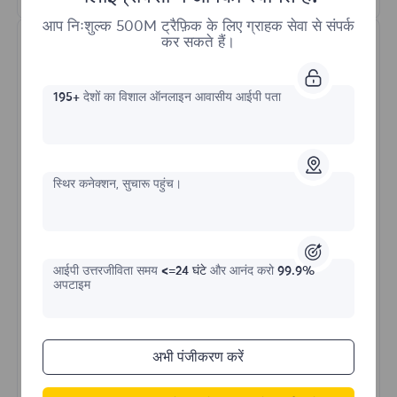
आप निःशुल्क 500M ट्रैफ़िक के लिए ग्राहक सेवा से संपर्क
कर सकते हैं।
195+
देशों का विशाल ऑनलाइन आवासीय आईपी पता
असीमित रेसिडेंशियल
स्थिर कनेक्शन, सुचारू पहुंच।
प्रारंभिक प्रपत्र
$?
आईपी ​​उत्तरजीविता समय
<=24 घंटे
और आनंद करो
99.9%
/दिन
अपटाइम
अभी खरीदें
अभी पंजीकरण करें