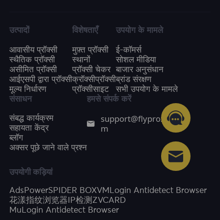
उत्पादों
विशेषताएँ
उपयोग के मामले
आवासीय प्रॉक्सी
मुफ़्त प्रॉक्सी
ई-कॉमर्स
स्थैतिक प्रॉक्सी
स्थानों
सोशल मीडिया
असीमित प्रॉक्सी
प्रॉक्सी चेकर
बाजार अनुसंधान
आईएसपी द्वारा प्रॉक्सी
क्रॉक्सीप्रॉक्सी
ब्रांड संरक्षण
मूल्य निर्धारण
प्रॉक्सीसाइट
सभी उपयोग के मामले
संसाधन
हमसे संपर्क करें
support@flyproxy.co
संबद्ध कार्यक्रम
m
सहायता केंद्र
ब्लॉग
अक्सर पूछे जाने वाले प्रश्न
उपयोगी कड़ियां
AdsPower
SPIDER BOX
VMLogin Antidetect Browser
花漾指纹浏览器
IP检测
ZVCARD
MuLogin Antidetect Browser