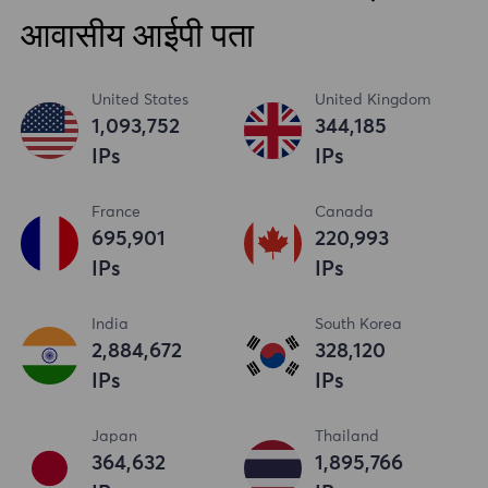
आवासीय आईपी पता
United States
United Kingdom
1,093,753
344,186
IPs
IPs
France
Canada
695,902
220,994
IPs
IPs
India
South Korea
2,884,673
328,121
IPs
IPs
Japan
Thailand
364,633
1,895,767