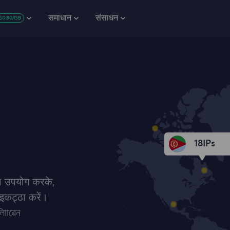
समाधान
संसाधन
$0.80/GB
18
IPs
का उपयोग करके,
 इकट्‍ठा करें।
ািাৱেন