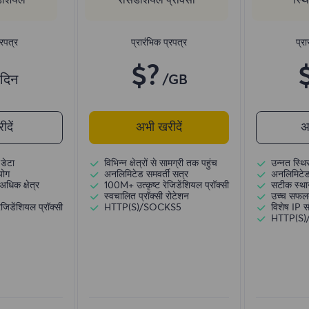
्रपत्र
प्रारंभिक प्रपत्र
प्रा
$?
/दिन
/GB
दें
अभी खरीदें
अ
डेटा
विभिन्न क्षेत्रों से सामग्री तक पहुंच
उन्नत स्थि
योग
अनलिमिटेड समवर्ती सत्र
अनलिमिटेड
अधिक क्षेत्र
100M+ उत्कृष्ट रेजिडेंशियल प्रॉक्सी
सटीक स्थान
स्वचालित प्रॉक्सी रोटेशन
उच्च सफल
जिडेंशियल प्रॉक्सी
HTTP(S)/SOCKS5
विशेष IP 
HTTP(S