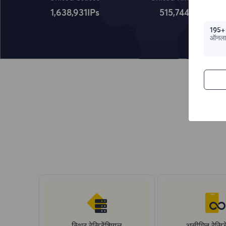
1,638,932
IPs
515,745
IPs
195+
ऑनला
स्थिर रेसिडेंशियल
असीमित रेसिड