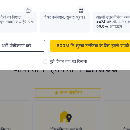
1,042,773
IPs
331,148
IPs
देशों का विशाल
स्थिर कनेक्शन, सुचारू पहुंच।
आईपी ​​उत्तरजीविता सम
इन आवासीय आईपी पता
<=24 घंटे
और आनंद क
99.9%
अपटाइम
अभी पंजीकरण करें
500M निःशुल्क ट्रैफ़िक के लिए हमसे संपर्क 
मुझे दोबारा याद मत दिलाना
आवासीय प्रॉक्सी में Eritrea
सबसे लोकप्रिय
ेंशियल
रेसिडेंशियल प्रॉक्सी
स्थि