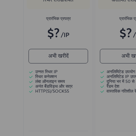
प्रारंभिक प्रपत्र
प्रारंभिक प
$?
$?
/IP
अभी खरीदें
अभी खरी
उन्नत स्थिर IP
अनलिमिटेड उपयोग 
स्थिर कनेक्शन
अनलिमिटेड IP उप
लंबा ऑनलाइन समय
दुनिया भर में 50 से 
अनंत बैंडविड्थ और सत्र
रैंडम देश
HTTP(S)/SOCKS5
वास्तविक गतिशील रे