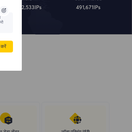
4,322,534
IPs
491,672
IPs
य
रो
करें
र डेटा सेंटर
लॉन्ग एक्टिंग ISP