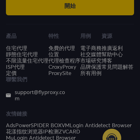
開始
產品
特性
用例
資源
住宅代理
免費的代理
電子商務
推廣返利
靜態住宅代理
位置
社交媒體
幫助中心
不限流量住宅代理
代理檢查程序
市場研究
博客
ISP代理
CroxyProxy
品牌保護
常見問題解答
定價
ProxySite
所有用例
聯繫我們
support@flyproxy.co
m
友情鏈接
AdsPower
SPIDER BOX
VMLogin Antidetect Browser
花漾指纹浏览器
IP检测
ZVCARD
MuLogin Antidetect Browser