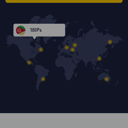
18
IPs