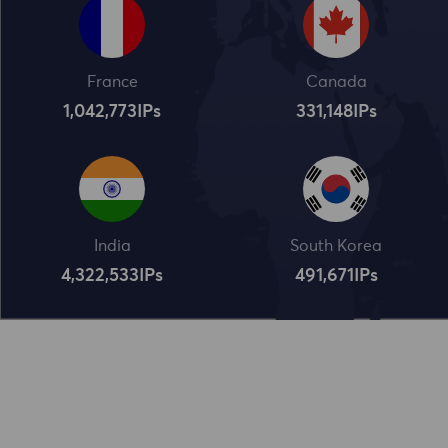
France
Canada
1,042,773
IPs
331,148
IPs
India
South Korea
4,322,534
IPs
491,672
IPs