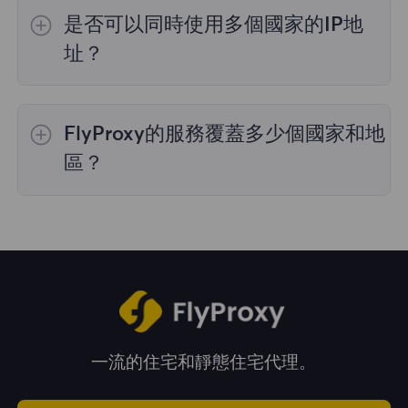
的IP選擇；
不限流量套餐
不支持指定國家/地區
是否可以同時使用多個國家的IP地
的代理選擇；
靜態住宅代理
提供36個國家的代
理，購買時您可以選擇所需的國家。
址？
是的，您可以同時使用來自多個國家的IP地址，
這對於需要跨多個地理位置執行任務的情況非常
FlyProxy的服務覆蓋多少個國家和地
有用。您可以在管理面板中自由選擇和切換不同
國家的IP地址。
區？
我們的服務覆蓋全球195多個國家和地區，爲您
提供廣泛的地理位置選擇。
一流的住宅和靜態住宅代理。