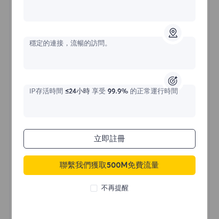
不限流量住宅代理
穩定的連接，流暢的訪問。
價格始於
$?
/天
IP存活時間
≤24小時
享受
99.9%
的正常運行時間
立即購買
立即註冊
聯繫我們獲取500M免費流量
不限流量使用
無限使用IP
不再提醒
全球超過50個地區
隨機國家
真實動態住宅代理