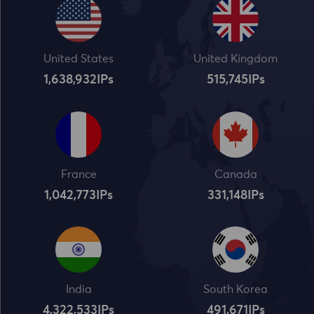
United States
United Kingdom
1,638,932
IPs
515,745
IPs
France
Canada
1,042,773
IPs
331,148
IPs
India
South Korea
4,322,534
IPs
491,672
IPs