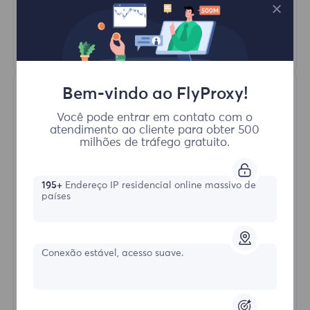
HTTP(S)/SOCKS5
Saber mais
Bem-vindo ao FlyProxy!
Você pode entrar em contato com o
atendimento ao cliente para obter 500
milhões de tráfego gratuito.
Proxies Residenciais Ilimitados
195+
Endereço IP residencial online massivo de
países
Formulário inicial
Conexão estável, acesso suave.
$?
/Dia