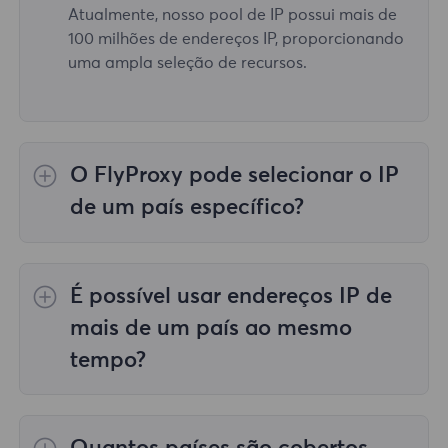
Atualmente, nosso pool de IP possui mais de
100 milhões de endereços IP, proporcionando
uma ampla seleção de recursos.
O FlyProxy pode selecionar o IP
de um país específico?
Sim, o
Proxies residenciais rotativos
fornecer
seleção de IP para 195 países/regiões em
É possível usar endereços IP de
todo o mundo;
Proxies residenciais ilimitados
não apoia a seleção de representantes para
mais de um país ao mesmo
países/regiões específicos;
Proxies
tempo?
residenciais estáticos
fornece proxies para
proxies de 36 países, e você pode selecionar
Sim, você pode usar endereços IP de mais de
o país desejado no momento da compra.
um país ao mesmo tempo, o que é muito útil