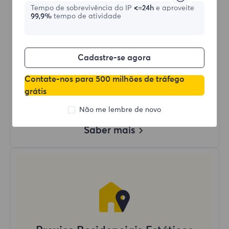
Tempo de sobrevivência do IP
<=24h
e aproveite
99,9%
tempo de atividade
Comprar agora
Uso de Dados Ilimitado
Cadastre-se agora
Uso Ilimitado de IP
Mais de 50 regiões ao redor do mundo
Contate-nos para 500 milhões de tráfego
País Aleatório
grátis
Proxy Residencial Dinâmico Real
Não me lembre de novo
Saber mais