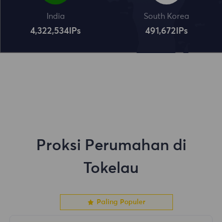
India
South Korea
4,322,534
IPs
491,672
IPs
Proksi Perumahan di
Tokelau
Paling Populer