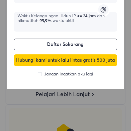
$?
/Hari
Waktu Kelangsungan Hidup IP
<= 24 jam
dan
nikmatilah
99,9%
waktu aktif
Beli Sekarang
Daftar Sekarang
Penggunaan Data Tanpa Batas
Penggunaan IP Tanpa Batas
Hubungi kami untuk lalu lintas gratis 500 juta
Lebih dari 50 wilayah di seluruh dunia
Negara Acak
Jangan ingatkan aku lagi
Proxy Residensial Dinamis Asli
Pelajari Lebih Lanjut