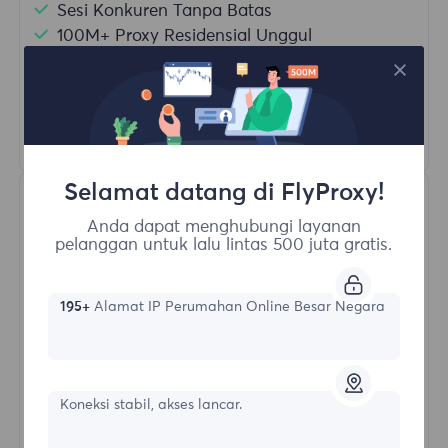
Sesi Konkuren Tanpa Batas
100M+ Proxy Residensial Unggul
Rotasi Proxy Otomatis
HTTP(S)/SOCKS5
Pelajari Lebih Lanjut
Selamat datang di FlyProxy!
Anda dapat menghubungi layanan
pelanggan untuk lalu lintas 500 juta gratis.
195+
Alamat IP Perumahan Online Besar Negara
Proksi Residensial Tak Terbatas
Bentuk awal
Koneksi stabil, akses lancar.