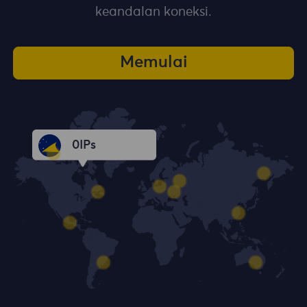
keandalan koneksi.
Memulai
0
IPs