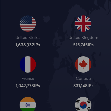
United States
United Kingdom
1,638,932
IPs
515,745
IPs
France
Canada
1,042,773
IPs
331,148
IPs