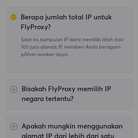
Berapa jumlah total IP untuk
FlyProxy?
Saat ini, kumpulan IP kami memiliki lebih dari
100 juta alamat IP, memberi Anda beragam
pilihan sumber daya.
Bisakah FlyProxy memilih IP
negara tertentu?
Ya, itu
Memutar Proksi Perumahan
menyediakan pilihan IP untuk 195
Apakah mungkin menggunakan
negara/wilayah di seluruh dunia;
Proksi
Perumahan Tanpa Batas
tidak mendukung
alamat IP dari lebih dari satu