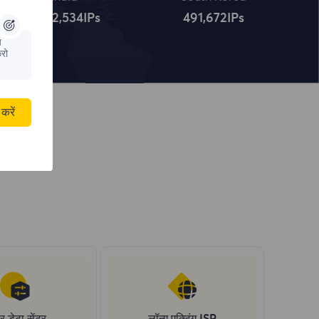
4,322,534
IPs
491,672
IPs
य
रो
करें
र डेटा सेंटर
लॉन्ग एक्टिंग ISP