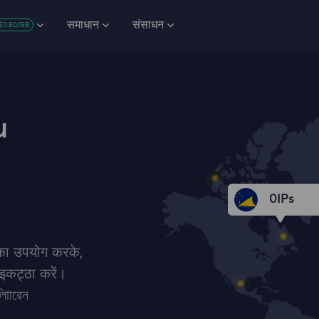
समाधान
संसाधन
$0.80/GB
u
0
IPs
 का उपयोग करके,
 इकट्‍ठा करें।
ািাৱেন