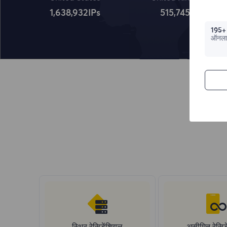
1,638,932
IPs
515,745
IPs
195+
ऑनला
स्थिर रेसिडेंशियल
असीमित रेसिड