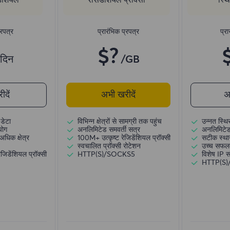
्रपत्र
प्रारंभिक प्रपत्र
प्रा
$?
/दिन
/GB
दें
अभी खरीदें
अ
डेटा
विभिन्न क्षेत्रों से सामग्री तक पहुंच
उन्नत स्थि
योग
अनलिमिटेड समवर्ती सत्र
अनलिमिटेड
अधिक क्षेत्र
100M+ उत्कृष्ट रेजिडेंशियल प्रॉक्सी
सटीक स्थान
स्वचालित प्रॉक्सी रोटेशन
उच्च सफल
जिडेंशियल प्रॉक्सी
HTTP(S)/SOCKS5
विशेष IP 
HTTP(S