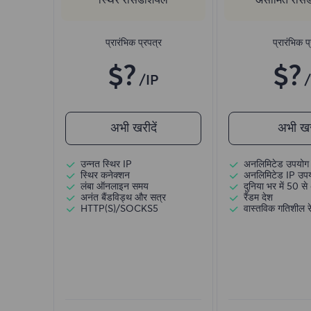
प्रारंभिक प्रपत्र
प्रारंभिक प
$?
$?
/IP
अभी खरीदें
अभी खरी
उन्नत स्थिर IP
अनलिमिटेड उपयोग 
स्थिर कनेक्शन
अनलिमिटेड IP उप
लंबा ऑनलाइन समय
दुनिया भर में 50 से 
अनंत बैंडविड्थ और सत्र
रैंडम देश
HTTP(S)/SOCKS5
वास्तविक गतिशील रे