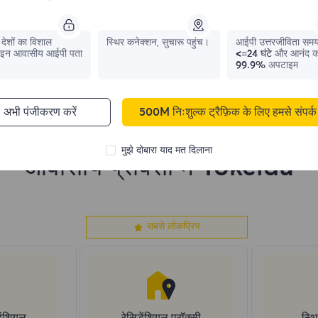
1,042,773
IPs
331,148
IPs
देशों का विशाल
स्थिर कनेक्शन, सुचारू पहुंच।
आईपी ​​उत्तरजीविता सम
इन आवासीय आईपी पता
<=24 घंटे
और आनंद क
99.9%
अपटाइम
अभी पंजीकरण करें
500M निःशुल्क ट्रैफ़िक के लिए हमसे संपर्क 
मुझे दोबारा याद मत दिलाना
आवासीय प्रॉक्सी में Tokelau
सबसे लोकप्रिय
ेंशियल
रेसिडेंशियल प्रॉक्सी
स्थि