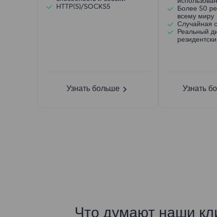
использован
HTTP(S)/SOCKS5
Более 50 ре
всему миру
Случайная 
Реальный д
резидентски
Узнать больше
Узнать б
Что думают наши кл