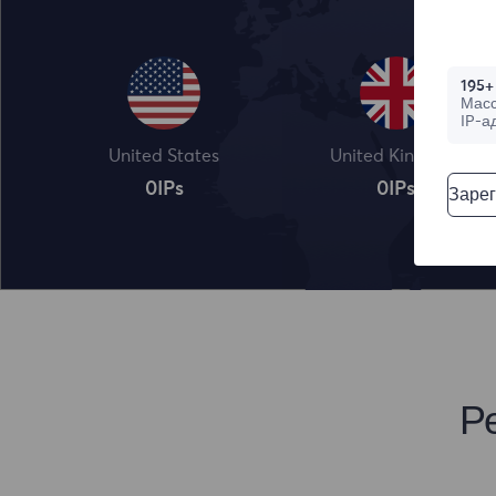
195+
Мас
IP-а
United States
United Kingdom
0
IPs
0
IPs
Зарег
Р