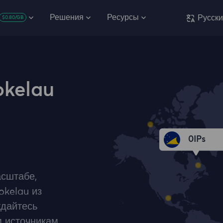
Решения
Ресурсы
Русск
$0.80/GB
kelau
0
IPs
сштабе,
okelau из
ждайтесь
 источникам,