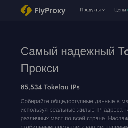
Продукты
Цены
Самый надежный To
Прокси
85,534 Tokelau IPs
Собирайте общедоступные данные в ма
используя реальные жилые IP-адреса T
различных мест по всей стране. Насла
стабильным доступом к вашим целевым