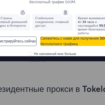
бесплатный трафик 500M.
Страны
Стабильное
Время выживания
сивный домашний
соединение, плавный
<= 24 часа
и
дрес в Интернете
доступ.
наслаждайся
99,
время безотказн
France
Canada
работы
Свяжитесь с нами для получения 5
0
IPs
0
IPs
истрируйтесь сейчас
бесплатного трафика
Не напоминай мне больше
езидентные прокси в Tokel