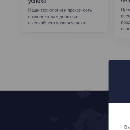
без
успеха
Пре
Наши технологии и прокси-сеть
все
позволяют вам добиться
прод
высочайшего уровня успеха.
спос
Вы