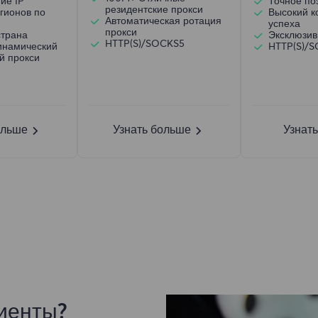
ие IP
Точное по
резидентские прокси
гионов по
Высокий 
Автоматическая ротация
успеха
прокси
страна
Эксклюзив
HTTP(S)/SOCKS5
инамический
HTTP(S)/
й прокси
ольше
Узнать больше
Узнат
иенты?