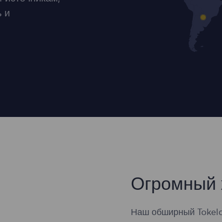
 и
Огромный 
Наш обширный Tokela