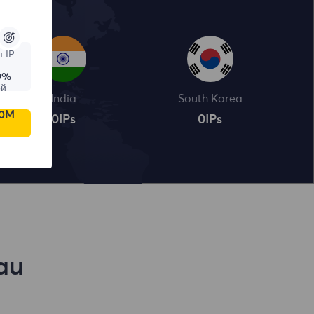
 IP
9%
ой
India
South Korea
00M
0
IPs
0
IPs
au