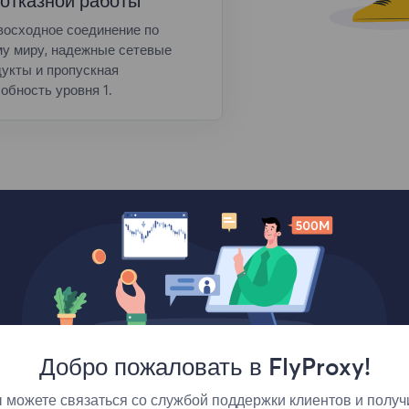
отказной работы
восходное соединение по
му миру, надежные сетевые
укты и пропускная
обность уровня 1.
Добро пожаловать в FlyProxy!
Лучшие места
 можете связаться со службой поддержки клиентов и получ