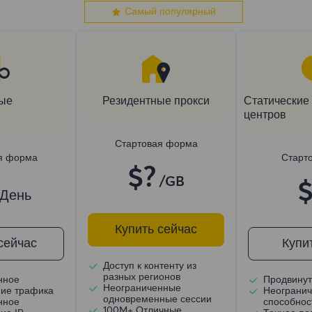
Самый популярный
ые
Резидентные прокси
Статические 
центров
Стартовая форма
я форма
Старт
$?
/GB
$
/День
Купить сейчас
сейчас
Купи
Доступ к контенту из
разных регионов
нное
Продвинут
Неограниченные
ние трафика
Неогранич
одновременные сессии
нное
способнос
100M+ Отличные