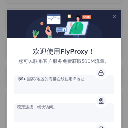
根据使用期限出售的，在使用期间您将享受无
限流量，您可以根据自己的业务需求，任意选
4.地理位置精度
我会有专门的IP列表吗？
择计划。
IP地址和地理位置之间的映射并不完美，可能
不提供专门的IP列表，您可以从世界各地免费
会有一定的错误。不同的IP检测网站可能会使
访问整个IP池。在访问时，我们使用代理地址
用不同的方法来确定 IP 地址的地理位置，这
代理无法连接
（端点）而不是 IP，因此您不必更改 IP，它
可能会导致检测结果的差异。
欢迎使用FlyProxy！
们会自动轮换。您选择想要的国家或城市的代
查原因的步骤如下：
您可以联系客户服务免费获取500M流量。
理地址（端点），然后在您的应用程序或操作
5.检测技术
系统中将其设置为常规代理。
IP检测网站可能会使用不同的技术来检测IP地
多久更新一次代理服务器？
1.首先，请确保您的网络环境不在中国大陆，
195+
国家/地区的海量在线住宅IP地址
址，使用这些技术可能会影响测试结果的准确
FlyProxy不支持在中国大陆使用。
请在 cmd
我们会尽可能频繁地为客户更新IP池。
性和精确度。
中执行curl ipinfo.io 命令
，
测试网络环境；
由于帐户异常而无法登录
稳定连接，畅快访问。
2.请确认您在配置过程中输入了正确的帐户和
以下三个原因可能导致登录异常：
密码。