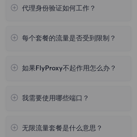
用户来说至关重要。因此我们不限制用户，但
服务器列表等。因此，测试结果可能存在差
代理身份验证如何工作？
在单个代理上创建大量线程会导致速度下降，
异。
所以建议在不超过3台设备上使用它。
您可以使用两种不同类型的身份验证访问我们
的住宅代理：
2. 数据处理算法
每个套餐的流量是否受到限制？
1.用户名：密码
不同的IP检测网站可能使用不同的算法和方法
2.白名单
1.动态住宅套餐
：根据流量计费，按照您的需
来处理和分析IP地址信息。这些算法可能会考
求购买，使用时，不要超过您购买的流量上
虑不同的因素，如地理位置、匿名性、代理服
如果FlyProxy不起作用怎么办？
限。
务器等。因此，即使使用相同的数据源，不同
网站的算法也可能导致检测结果的差异。
FlyProxy也有“中断”的倾向，如果在使用时发
2.不限流量住宅套餐：
套餐有效期内流量使用
现问题，可以随时联系网站上的支持人员，我
量没有限制。
我需要使用哪些端口？
3.更新频率
们24/7在线服务。
IP 地址信息可能会更改。如一个IP地址可能
您可以在仪表板中筛选需要使用的代理地址和
3.静态住宅套餐：
根据IP条数和持续实际购
在某个时间点属于某个地理位置，但在另一个
端口，这些取决于您选择的位置和会话类型，
买，IP费用包含流量费用，无需额外购买流
时间点可能已经更改。如果网站更频繁地更新
无限流量套餐是什么意思？
添加端口号和代理地址以连接到代理服务器。
量。
其数据，其检测结果可能会更准确。