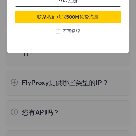
立即注册
性和精确度。
中执行curl ipinfo.io 命令
，
测试网络环境；
由于帐户异常而无法登录
联系我们获取500M免费流量
2.请确认您在配置过程中输入了正确的帐户和
以下三个原因可能导致登录异常：
密码。
不再提醒
有没有办法将目标站点追溯到我
1.频繁多次取消订单，但都处于未付款状态
们？
2.多次输错登录密码
3.短期内内多次重复登录
不，我们在 IP 级别保护流量。网站流量来自
与您的公司或位置无关的住宅 IP 地址。所有
为保证您的正常使用，请不要出现以上三种情
FlyProxy提供哪些类型的IP？
流量也都经过加密,您有责任保护系统的所有
况，按需购买。如无需要，请不要频繁下单。
其他部分。
FlyProxy 有三种类型的IP代理服务：动态住
宅代理、静态住宅代理、无限流量住宅代理
如果您实在无法登录，请联系我们的官方邮箱
您有API吗？
support@flyproxy.com，并发送
登录异常提
1、动态住宅代理：来自真实住宅设备的住宅
我们有一个公共API，使用我们的API，您将
示消息的截图
、您
注册邮箱
或
用户名
、本地
IP
代理，高度多样化的IP，最适合较小的带宽使
能够访问代理并完全控制您的帐户。