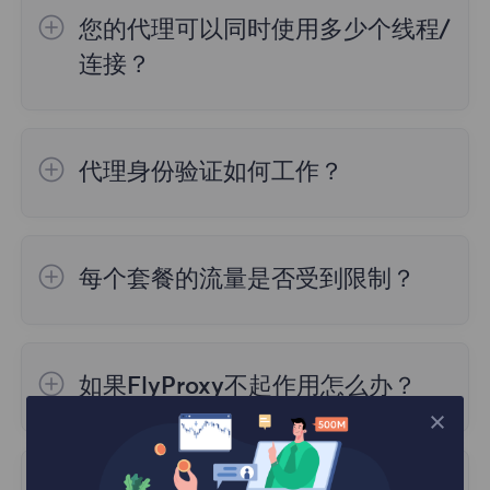
您的代理可以同时使用多少个线程/
1. 数据来源
连接？
不同的IP检测网站可能使用不同的数据源来获
取IP地址信息，这些数据源可能包括网络服务
目前，能在多个设备上使用代理服务器对很多
提供商（ISP）、地理位置数据库、公共代理
用户来说至关重要。因此我们不限制用户，但
服务器列表等。因此，测试结果可能存在差
代理身份验证如何工作？
在单个代理上创建大量线程会导致速度下降，
异。
所以建议在不超过3台设备上使用它。
您可以使用两种不同类型的身份验证访问我们
的住宅代理：
2. 数据处理算法
每个套餐的流量是否受到限制？
1.用户名：密码
不同的IP检测网站可能使用不同的算法和方法
2.白名单
1.动态住宅套餐
：根据流量计费，按照您的需
来处理和分析IP地址信息。这些算法可能会考
求购买，使用时，不要超过您购买的流量上
虑不同的因素，如地理位置、匿名性、代理服
如果FlyProxy不起作用怎么办？
限。
务器等。因此，即使使用相同的数据源，不同
网站的算法也可能导致检测结果的差异。
FlyProxy也有“中断”的倾向，如果在使用时发
2.不限流量住宅套餐：
套餐有效期内流量使用
现问题，可以随时联系网站上的支持人员，我
量没有限制。