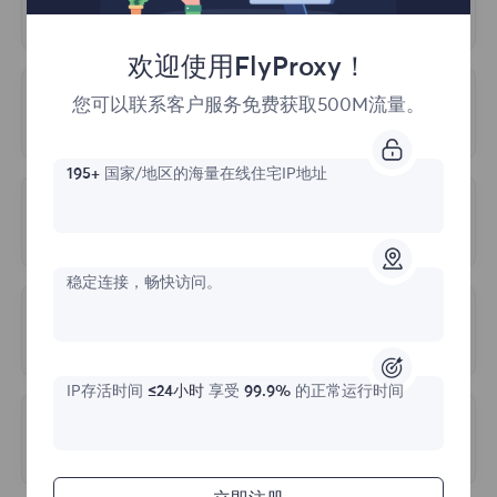
我需要使用哪些端口？
3.更新频率
们24/7在线服务。
IP 地址信息可能会更改。如一个IP地址可能
您可以在仪表板中筛选需要使用的代理地址和
欢迎使用FlyProxy！
3.静态住宅套餐：
根据IP条数和持续实际购
在某个时间点属于某个地理位置，但在另一个
端口，这些取决于您选择的位置和会话类型，
买，IP费用包含流量费用，无需额外购买流
时间点可能已经更改。如果网站更频繁地更新
您可以联系客户服务免费获取500M流量。
无限流量套餐是什么意思？
添加端口号和代理地址以连接到代理服务器。
量。
其数据，其检测结果可能会更准确。
根据使用期限出售的，在使用期间您将享受无
195+
国家/地区的海量在线住宅IP地址
限流量，您可以根据自己的业务需求，任意选
4.地理位置精度
我会有专门的IP列表吗？
择计划。
IP地址和地理位置之间的映射并不完美，可能
不提供专门的IP列表，您可以从世界各地免费
会有一定的错误。不同的IP检测网站可能会使
稳定连接，畅快访问。
访问整个IP池。在访问时，我们使用代理地址
用不同的方法来确定 IP 地址的地理位置，这
代理无法连接
（端点）而不是 IP，因此您不必更改 IP，它
可能会导致检测结果的差异。
们会自动轮换。您选择想要的国家或城市的代
查原因的步骤如下：
IP存活时间
≤24小时
享受
99.9%
的正常运行时间
理地址（端点），然后在您的应用程序或操作
5.检测技术
系统中将其设置为常规代理。
IP检测网站可能会使用不同的技术来检测IP地
多久更新一次代理服务器？
1.首先，请确保您的网络环境不在中国大陆，
址，使用这些技术可能会影响测试结果的准确
FlyProxy不支持在中国大陆使用。
请在 cmd
我们会尽可能频繁地为客户更新IP池。