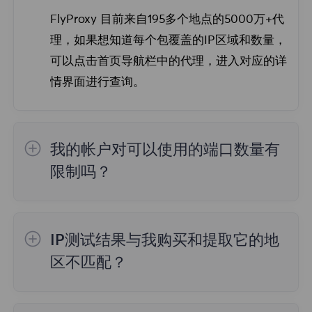
FlyProxy 目前来自195多个地点的5000万+代
如果遇到这种情况，请参考以下建议：
理，如果想知道每个包覆盖的IP区域和数量，
确保请求的时候使用这些端口，不能只提取了
可以点击首页导航栏中的代理，进入对应的详
不使用，然后频繁请求，系统有60秒回收时
情界面进行查询。
间，如果觉得回收时间太短或者端口太少无法
满足业务需求，需要联系客户经理进行申请增
加配额处理。
我的帐户对可以使用的端口数量有
限制吗？
一般默认是2000个端口，可以手动调整。
IP测试结果与我购买和提取它的地
区不匹配？
原因如下：