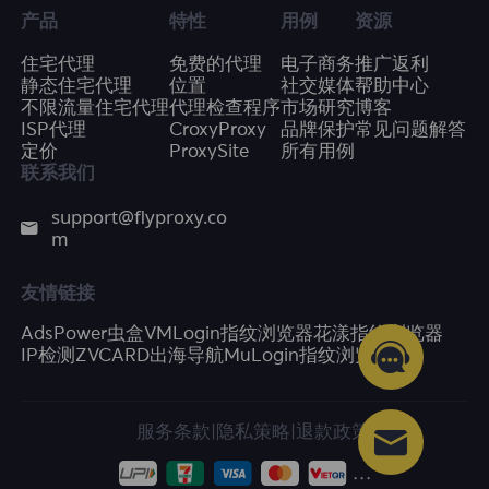
产品
特性
用例
资源
住宅代理
免费的代理
电子商务
推广返利
静态住宅代理
位置
社交媒体
帮助中心
不限流量住宅代理
代理检查程序
市场研究
博客
ISP代理
CroxyProxy
品牌保护
常见问题解答
定价
ProxySite
所有用例
联系我们
support@flyproxy.co
m
友情链接
AdsPower
虫盒
VMLogin指纹浏览器
花漾指纹浏览器
IP检测
ZVCARD出海导航
MuLogin指纹浏览器
服务条款
|
隐私策略
|
退款政策