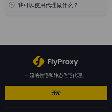
用。
我可以使用代理做什么？
FlyProxy提供的代理服务基本上可以满足您的
2、静态
住宅
代理：通过使用静态住宅代理，
所有需求！无论是数据抓取、品牌保护、广告
避免阻塞数据，使其无法轻松抓取和收集数
验证，还是社交媒体、市场研究、电子商务，
据。
都可以使用代理。
3、
无
限流量
住宅
代理：高速稳定的无限流量
代理，搭配FlyProxy无限计划，可以获得无限
流量，随机国家和地区，账户加密模式支持国
家选择，使用高度匿名的代理发送请求和收集
一流的住宅和静态住宅代理。
数据。
开始