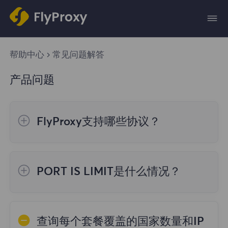
帮助中心
常见问题解答
产品问题
FlyProxy支持哪些协议？
FlyProxy服务器支持所有必需的工作协议：
HTTP、SOCKS5，具体相关数据将在您付款
PORT IS LIMIT是什么情况？
后提供。
如果账号只有2000个端口，都提取完了，还
没到60秒的端口回收时间，再请求就提示
查询每个套餐覆盖的国家数量和IP
PORT IS LIMIT。