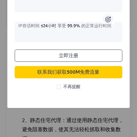
有没有办法将目标站点追溯到我
1.频繁多次取消订单，但都处于未付款状态
们？
2.多次输错登录密码
3.短期内内多次重复登录
IP存活时间
≤24小时
享受
99.9%
的正常运行时间
不，我们在 IP 级别保护流量。网站流量来自
与您的公司或位置无关的住宅 IP 地址。所有
为保证您的正常使用，请不要出现以上三种情
FlyProxy提供哪些类型的IP？
流量也都经过加密,您有责任保护系统的所有
况，按需购买。如无需要，请不要频繁下单。
其他部分。
立即注册
FlyProxy 有三种类型的IP代理服务：动态住
宅代理、静态住宅代理、无限流量住宅代理
如果您实在无法登录，请联系我们的官方邮箱
联系我们获取500M免费流量
support@flyproxy.com，并发送
登录异常提
1、动态住宅代理：来自真实住宅设备的住宅
不再提醒
示消息的截图
、您
注册邮箱
或
用户名
、本地
IP
代理，高度多样化的IP，最适合较小的带宽使
用。
2、静态
住宅
代理：通过使用静态住宅代理，
避免阻塞数据，使其无法轻松抓取和收集数