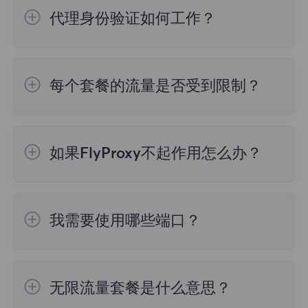
用户来说至关重要。因此我们不限制用户，但
服务器列表等。因此，测试结果可能存在差
代理身份验证如何工作？
在单个代理上创建大量线程会导致速度下降，
异。
所以建议在不超过3台设备上使用它。
您可以使用两种不同类型的身份验证访问我们
的住宅代理：
2. 数据处理算法
每个套餐的流量是否受到限制？
1.用户名：密码
不同的IP检测网站可能使用不同的算法和方法
2.白名单
1.动态住宅套餐
：根据流量计费，按照您的需
来处理和分析IP地址信息。这些算法可能会考
求购买，使用时，不要超过您购买的流量上
虑不同的因素，如地理位置、匿名性、代理服
如果FlyProxy不起作用怎么办？
限。
务器等。因此，即使使用相同的数据源，不同
网站的算法也可能导致检测结果的差异。
FlyProxy也有“中断”的倾向，如果在使用时发
2.不限流量住宅套餐：
套餐有效期内流量使用
现问题，可以随时联系网站上的支持人员，我
量没有限制。
我需要使用哪些端口？
3.更新频率
们24/7在线服务。
IP 地址信息可能会更改。如一个IP地址可能
您可以在仪表板中筛选需要使用的代理地址和
3.静态住宅套餐：
根据IP条数和持续实际购
在某个时间点属于某个地理位置，但在另一个
端口，这些取决于您选择的位置和会话类型，
买，IP费用包含流量费用，无需额外购买流
时间点可能已经更改。如果网站更频繁地更新
无限流量套餐是什么意思？
添加端口号和代理地址以连接到代理服务器。
量。
其数据，其检测结果可能会更准确。