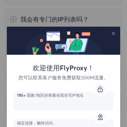
根据使用期限出售的，在使用期间您将享受无
限流量，您可以根据自己的业务需求，任意选
4.地理位置精度
我会有专门的IP列表吗？
择计划。
IP地址和地理位置之间的映射并不完美，可能
不提供专门的IP列表，您可以从世界各地免费
会有一定的错误。不同的IP检测网站可能会使
访问整个IP池。在访问时，我们使用代理地址
用不同的方法来确定 IP 地址的地理位置，这
代理无法连接
（端点）而不是 IP，因此您不必更改 IP，它
可能会导致检测结果的差异。
们会自动轮换。您选择想要的国家或城市的代
查原因的步骤如下：
理地址（端点），然后在您的应用程序或操作
5.检测技术
欢迎使用FlyProxy！
系统中将其设置为常规代理。
IP检测网站可能会使用不同的技术来检测IP地
多久更新一次代理服务器？
1.首先，请确保您的网络环境不在中国大陆，
您可以联系客户服务免费获取500M流量。
址，使用这些技术可能会影响测试结果的准确
FlyProxy不支持在中国大陆使用。
请在 cmd
我们会尽可能频繁地为客户更新IP池。
性和精确度。
中执行curl ipinfo.io 命令
，
测试网络环境；
195+
国家/地区的海量在线住宅IP地址
由于帐户异常而无法登录
2.请确认您在配置过程中输入了正确的帐户和
以下三个原因可能导致登录异常：
密码。
稳定连接，畅快访问。