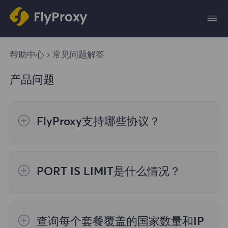
帮助中心
常见问题解答
产品问题
FlyProxy支持哪些协议？
FlyProxy服务器支持所有必需的工作协议：
HTTP、SOCKS5，具体相关数据将在您付款
PORT IS LIMIT是什么情况？
后提供。
如果账号只有2000个端口，都提取完了，还
没到60秒的端口回收时间，再请求就提示
查询每个套餐覆盖的国家数量和IP
PORT IS LIMIT。