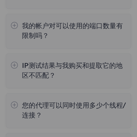
FlyProxy 目前来自195多个地点的5000万+代
如果遇到这种情况，请参考以下建议：
理，如果想知道每个包覆盖的IP区域和数量，
确保请求的时候使用这些端口，不能只提取了
我的帐户对可以使用的端口数量有
可以点击首页导航栏中的代理，进入对应的详
不使用，然后频繁请求，系统有60秒回收时
限制吗？
情界面进行查询。
间，如果觉得回收时间太短或者端口太少无法
一般默认是2000个端口，可以手动调整。
满足业务需求，需要联系客户经理进行申请增
加配额处理。
IP测试结果与我购买和提取它的地
区不匹配？
原因如下：
您的代理可以同时使用多少个线程/
1. 数据来源
连接？
不同的IP检测网站可能使用不同的数据源来获
取IP地址信息，这些数据源可能包括网络服务
目前，能在多个设备上使用代理服务器对很多
提供商（ISP）、地理位置数据库、公共代理