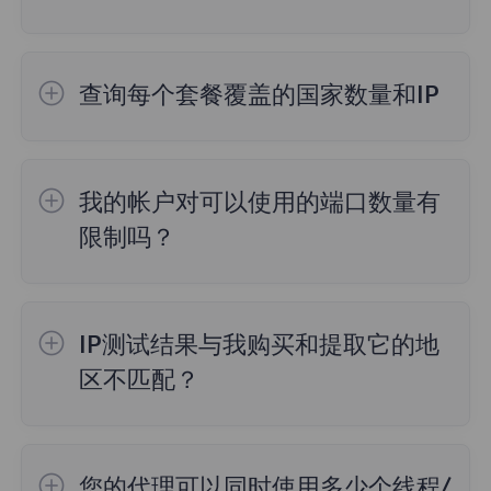
如果账号只有2000个端口，都提取完了，还
没到60秒的端口回收时间，再请求就提示
查询每个套餐覆盖的国家数量和IP
PORT IS LIMIT。
FlyProxy 目前来自195多个地点的5000万+代
如果遇到这种情况，请参考以下建议：
理，如果想知道每个包覆盖的IP区域和数量，
确保请求的时候使用这些端口，不能只提取了
我的帐户对可以使用的端口数量有
可以点击首页导航栏中的代理，进入对应的详
不使用，然后频繁请求，系统有60秒回收时
限制吗？
情界面进行查询。
间，如果觉得回收时间太短或者端口太少无法
一般默认是2000个端口，可以手动调整。
满足业务需求，需要联系客户经理进行申请增
加配额处理。
IP测试结果与我购买和提取它的地
区不匹配？
原因如下：
您的代理可以同时使用多少个线程/