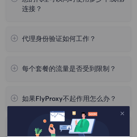
1. 数据来源
连接？
不同的IP检测网站可能使用不同的数据源来获
取IP地址信息，这些数据源可能包括网络服务
目前，能在多个设备上使用代理服务器对很多
提供商（ISP）、地理位置数据库、公共代理
用户来说至关重要。因此我们不限制用户，但
服务器列表等。因此，测试结果可能存在差
代理身份验证如何工作？
在单个代理上创建大量线程会导致速度下降，
异。
所以建议在不超过3台设备上使用它。
您可以使用两种不同类型的身份验证访问我们
的住宅代理：
2. 数据处理算法
每个套餐的流量是否受到限制？
1.用户名：密码
不同的IP检测网站可能使用不同的算法和方法
2.白名单
1.动态住宅套餐
：根据流量计费，按照您的需
来处理和分析IP地址信息。这些算法可能会考
求购买，使用时，不要超过您购买的流量上
虑不同的因素，如地理位置、匿名性、代理服
如果FlyProxy不起作用怎么办？
限。
务器等。因此，即使使用相同的数据源，不同
网站的算法也可能导致检测结果的差异。
FlyProxy也有“中断”的倾向，如果在使用时发
2.不限流量住宅套餐：
套餐有效期内流量使用
现问题，可以随时联系网站上的支持人员，我
量没有限制。
我需要使用哪些端口？
3.更新频率
们24/7在线服务。