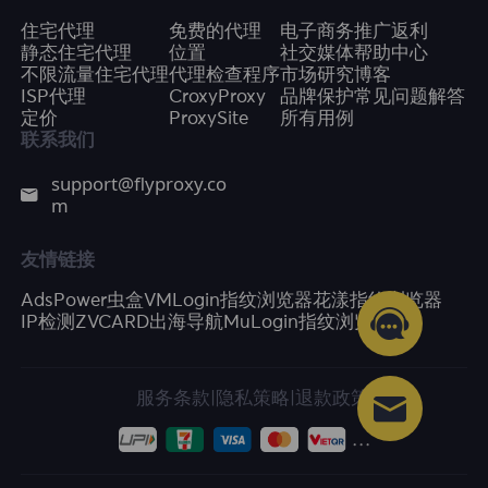
住宅代理
免费的代理
电子商务
推广返利
静态住宅代理
位置
社交媒体
帮助中心
不限流量住宅代理
代理检查程序
市场研究
博客
ISP代理
CroxyProxy
品牌保护
常见问题解答
定价
ProxySite
所有用例
联系我们
support@flyproxy.co
m
友情链接
AdsPower
虫盒
VMLogin指纹浏览器
花漾指纹浏览器
IP检测
ZVCARD出海导航
MuLogin指纹浏览器
服务条款
|
隐私策略
|
退款政策