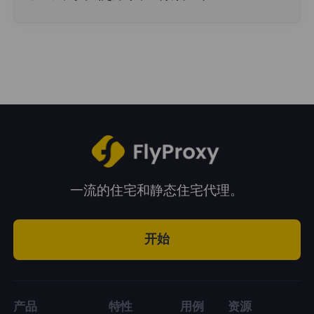
FlyProxy提供的代理服务基本上可以满足您的
2、静态
住宅
代理：通过使用静态住宅代理，
所有需求！无论是数据抓取、品牌保护、广告
避免阻塞数据，使其无法轻松抓取和收集数
验证，还是社交媒体、市场研究、电子商务，
据。
都可以使用代理。
3、
无
限流量
住宅
代理：高速稳定的无限流量
代理，搭配FlyProxy无限计划，可以获得无限
流量，随机国家和地区，账户加密模式支持国
家选择，使用高度匿名的代理发送请求和收集
一流的住宅和静态住宅代理。
数据。
开始
产品
特性
用例
资源