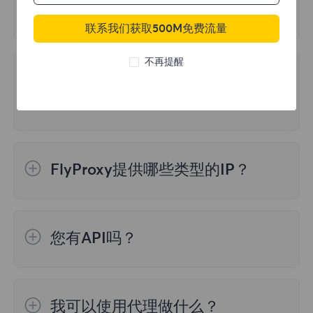
由于帐户异常而无法登录
2.请确认您在配置过程中输入了正确的帐户和
联系我们获取500M免费流量
以下三个原因可能导致登录异常：
密码。
不再提醒
有没有办法将目标站点追溯到我
1.频繁多次取消订单，但都处于未付款状态
们？
2.多次输错登录密码
3.短期内内多次重复登录
不，我们在 IP 级别保护流量。网站流量来自
与您的公司或位置无关的住宅 IP 地址。所有
为保证您的正常使用，请不要出现以上三种情
FlyProxy提供哪些类型的IP？
流量也都经过加密,您有责任保护系统的所有
况，按需购买。如无需要，请不要频繁下单。
其他部分。
FlyProxy 有三种类型的IP代理服务：动态住
宅代理、静态住宅代理、无限流量住宅代理
如果您实在无法登录，请联系我们的官方邮箱
您有API吗？
support@flyproxy.com，并发送
登录异常提
1、动态住宅代理：来自真实住宅设备的住宅
我们有一个公共API，使用我们的API，您将
示消息的截图
、您
注册邮箱
或
用户名
、本地
IP
代理，高度多样化的IP，最适合较小的带宽使
能够访问代理并完全控制您的帐户。
用。
我可以使用代理做什么？