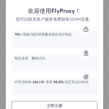
IP 地址信息可能会更改。如一个IP地址可能
您可以在仪表板中筛选需要使用的代理地址和
3.静态住宅套餐：
根据IP条数和持续实际购
在某个时间点属于某个地理位置，但在另一个
欢迎使用FlyProxy！
端口，这些取决于您选择的位置和会话类型，
买，IP费用包含流量费用，无需额外购买流
时间点可能已经更改。如果网站更频繁地更新
无限流量套餐是什么意思？
添加端口号和代理地址以连接到代理服务器。
您可以联系客户服务免费获取500M流量。
量。
其数据，其检测结果可能会更准确。
根据使用期限出售的，在使用期间您将享受无
限流量，您可以根据自己的业务需求，任意选
195+
国家/地区的海量在线住宅IP地址
4.地理位置精度
我会有专门的IP列表吗？
择计划。
IP地址和地理位置之间的映射并不完美，可能
不提供专门的IP列表，您可以从世界各地免费
会有一定的错误。不同的IP检测网站可能会使
访问整个IP池。在访问时，我们使用代理地址
稳定连接，畅快访问。
用不同的方法来确定 IP 地址的地理位置，这
代理无法连接
（端点）而不是 IP，因此您不必更改 IP，它
可能会导致检测结果的差异。
们会自动轮换。您选择想要的国家或城市的代
查原因的步骤如下：
理地址（端点），然后在您的应用程序或操作
5.检测技术
IP存活时间
≤24小时
享受
99.9%
的正常运行时间
系统中将其设置为常规代理。
IP检测网站可能会使用不同的技术来检测IP地
多久更新一次代理服务器？
1.首先，请确保您的网络环境不在中国大陆，
址，使用这些技术可能会影响测试结果的准确
FlyProxy不支持在中国大陆使用。
请在 cmd
我们会尽可能频繁地为客户更新IP池。
性和精确度。
中执行curl ipinfo.io 命令
，
测试网络环境；
立即注册