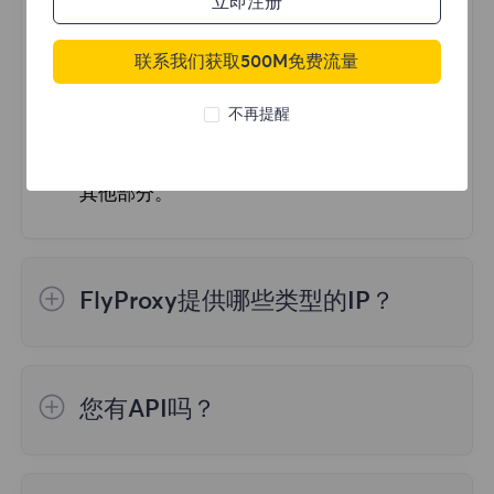
立即注册
有没有办法将目标站点追溯到我
1.频繁多次取消订单，但都处于未付款状态
们？
2.多次输错登录密码
联系我们获取500M免费流量
3.短期内内多次重复登录
不，我们在 IP 级别保护流量。网站流量来自
不再提醒
与您的公司或位置无关的住宅 IP 地址。所有
为保证您的正常使用，请不要出现以上三种情
流量也都经过加密,您有责任保护系统的所有
况，按需购买。如无需要，请不要频繁下单。
其他部分。
如果您实在无法登录，请联系我们的官方邮箱
support@flyproxy.com，并发送
登录异常提
FlyProxy提供哪些类型的IP？
示消息的截图
、您
注册邮箱
或
用户名
、本地
IP
FlyProxy 有三种类型的IP代理服务：动态住
宅代理、静态住宅代理、无限流量住宅代理
您有API吗？
1、动态住宅代理：来自真实住宅设备的住宅
我们有一个公共API，使用我们的API，您将
代理，高度多样化的IP，最适合较小的带宽使
能够访问代理并完全控制您的帐户。