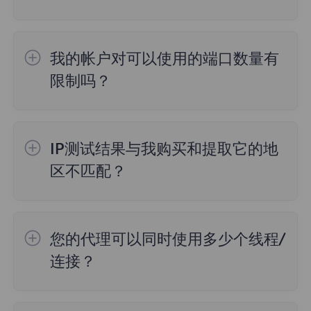
FlyProxy 目前来自195多个地点的5000万+代
如果遇到这种情况，请参考以下建议：
理，如果想知道每个包覆盖的IP区域和数量，
确保请求的时候使用这些端口，不能只提取了
我的帐户对可以使用的端口数量有
可以点击首页导航栏中的代理，进入对应的详
不使用，然后频繁请求，系统有60秒回收时
限制吗？
情界面进行查询。
间，如果觉得回收时间太短或者端口太少无法
一般默认是2000个端口，可以手动调整。
满足业务需求，需要联系客户经理进行申请增
加配额处理。
IP测试结果与我购买和提取它的地
区不匹配？
原因如下：
您的代理可以同时使用多少个线程/
1. 数据来源
连接？
不同的IP检测网站可能使用不同的数据源来获
取IP地址信息，这些数据源可能包括网络服务
目前，能在多个设备上使用代理服务器对很多
提供商（ISP）、地理位置数据库、公共代理