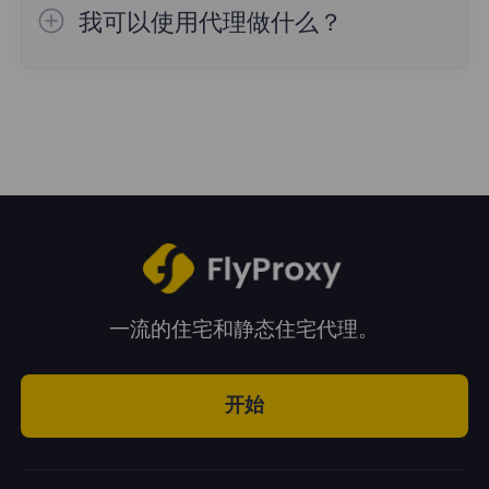
用。
我可以使用代理做什么？
FlyProxy提供的代理服务基本上可以满足您的
2、静态
住宅
代理：通过使用静态住宅代理，
所有需求！无论是数据抓取、品牌保护、广告
避免阻塞数据，使其无法轻松抓取和收集数
验证，还是社交媒体、市场研究、电子商务，
据。
都可以使用代理。
3、
无
限流量
住宅
代理：高速稳定的无限流量
代理，搭配FlyProxy无限计划，可以获得无限
流量，随机国家和地区，账户加密模式支持国
家选择，使用高度匿名的代理发送请求和收集
一流的住宅和静态住宅代理。
数据。
开始