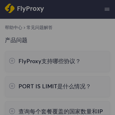
帮助中心
常见问题解答
产品问题
FlyProxy支持哪些协议？
FlyProxy服务器支持所有必需的工作协议：
HTTP、SOCKS5，具体相关数据将在您付款
PORT IS LIMIT是什么情况？
后提供。
如果账号只有2000个端口，都提取完了，还
没到60秒的端口回收时间，再请求就提示
查询每个套餐覆盖的国家数量和IP
PORT IS LIMIT。