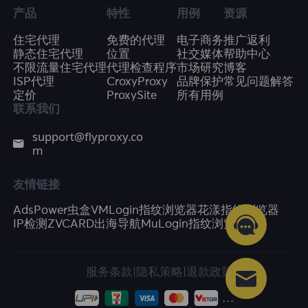
产品
特性
用例
资源
住宅代理
免费的代理
电子商务
推广返利
静态住宅代理
位置
社交媒体
帮助中心
不限流量住宅代理
代理检查程序
市场研究
博客
ISP代理
CroxyProxy
品牌保护
常见问题解答
定价
ProxySite
所有用例
联系我们
support@flyproxy.co
m
友情链接
AdsPower
虫盒
VMLogin指纹浏览器
花漾指纹浏览器
IP检测
ZVCARD出海导航
MuLogin指纹浏览器
服务条款
|
隐私策略
|
退款政策