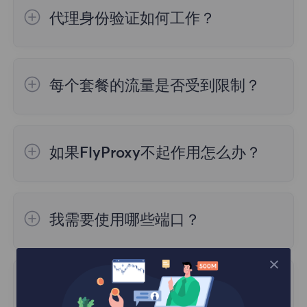
用户来说至关重要。因此我们不限制用户，但
服务器列表等。因此，测试结果可能存在差
代理身份验证如何工作？
在单个代理上创建大量线程会导致速度下降，
异。
所以建议在不超过3台设备上使用它。
您可以使用两种不同类型的身份验证访问我们
的住宅代理：
2. 数据处理算法
每个套餐的流量是否受到限制？
1.用户名：密码
不同的IP检测网站可能使用不同的算法和方法
2.白名单
1.动态住宅套餐
：根据流量计费，按照您的需
来处理和分析IP地址信息。这些算法可能会考
求购买，使用时，不要超过您购买的流量上
虑不同的因素，如地理位置、匿名性、代理服
如果FlyProxy不起作用怎么办？
限。
务器等。因此，即使使用相同的数据源，不同
网站的算法也可能导致检测结果的差异。
FlyProxy也有“中断”的倾向，如果在使用时发
2.不限流量住宅套餐：
套餐有效期内流量使用
现问题，可以随时联系网站上的支持人员，我
量没有限制。
我需要使用哪些端口？
3.更新频率
们24/7在线服务。
IP 地址信息可能会更改。如一个IP地址可能
您可以在仪表板中筛选需要使用的代理地址和
3.静态住宅套餐：
根据IP条数和持续实际购
在某个时间点属于某个地理位置，但在另一个
端口，这些取决于您选择的位置和会话类型，
买，IP费用包含流量费用，无需额外购买流
时间点可能已经更改。如果网站更频繁地更新
无限流量套餐是什么意思？
添加端口号和代理地址以连接到代理服务器。
量。
其数据，其检测结果可能会更准确。