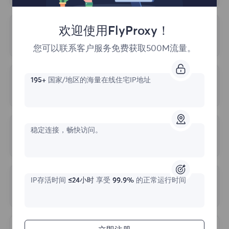
根据使用期限出售的，在使用期间您将享受无
限流量，您可以根据自己的业务需求，任意选
4.地理位置精度
欢迎使用FlyProxy！
我会有专门的IP列表吗？
择计划。
IP地址和地理位置之间的映射并不完美，可能
您可以联系客户服务免费获取500M流量。
不提供专门的IP列表，您可以从世界各地免费
会有一定的错误。不同的IP检测网站可能会使
访问整个IP池。在访问时，我们使用代理地址
用不同的方法来确定 IP 地址的地理位置，这
195+
国家/地区的海量在线住宅IP地址
代理无法连接
（端点）而不是 IP，因此您不必更改 IP，它
可能会导致检测结果的差异。
们会自动轮换。您选择想要的国家或城市的代
查原因的步骤如下：
理地址（端点），然后在您的应用程序或操作
5.检测技术
稳定连接，畅快访问。
系统中将其设置为常规代理。
IP检测网站可能会使用不同的技术来检测IP地
多久更新一次代理服务器？
1.首先，请确保您的网络环境不在中国大陆，
址，使用这些技术可能会影响测试结果的准确
FlyProxy不支持在中国大陆使用。
请在 cmd
我们会尽可能频繁地为客户更新IP池。
性和精确度。
中执行curl ipinfo.io 命令
，
测试网络环境；
IP存活时间
≤24小时
享受
99.9%
的正常运行时间
由于帐户异常而无法登录
2.请确认您在配置过程中输入了正确的帐户和
以下三个原因可能导致登录异常：
密码。