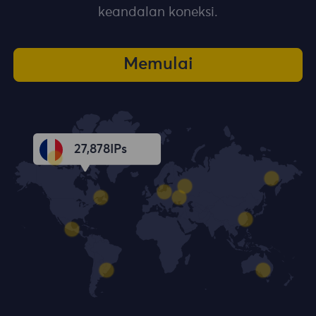
keandalan koneksi.
Memulai
27,879
IPs