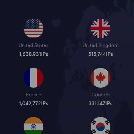
United States
United Kingdom
1,638,932
IPs
515,745
IPs
France
Canada
1,042,773
IPs
331,148
IPs