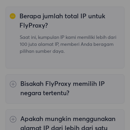
Berapa jumlah total IP untuk
FlyProxy?
Saat ini, kumpulan IP kami memiliki lebih dari
100 juta alamat IP, memberi Anda beragam
pilihan sumber daya.
Bisakah FlyProxy memilih IP
negara tertentu?
Ya, itu
Memutar Proksi Perumahan
menyediakan pilihan IP untuk 195
Apakah mungkin menggunakan
negara/wilayah di seluruh dunia;
Proksi
Perumahan Tanpa Batas
tidak mendukung
alamat IP dari lebih dari satu