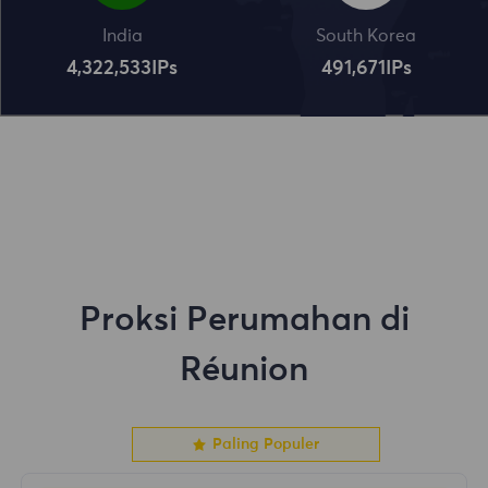
India
South Korea
4,322,534
IPs
491,672
IPs
Proksi Perumahan di
Réunion
Paling Populer