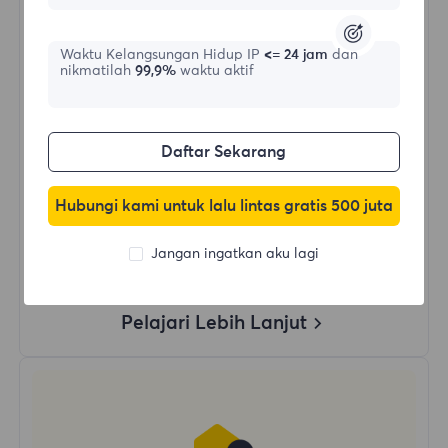
$?
/Hari
Waktu Kelangsungan Hidup IP
<= 24 jam
dan
nikmatilah
99,9%
waktu aktif
Beli Sekarang
Daftar Sekarang
Penggunaan Data Tanpa Batas
Penggunaan IP Tanpa Batas
Hubungi kami untuk lalu lintas gratis 500 juta
Lebih dari 50 wilayah di seluruh dunia
Negara Acak
Jangan ingatkan aku lagi
Proxy Residensial Dinamis Asli
Pelajari Lebih Lanjut