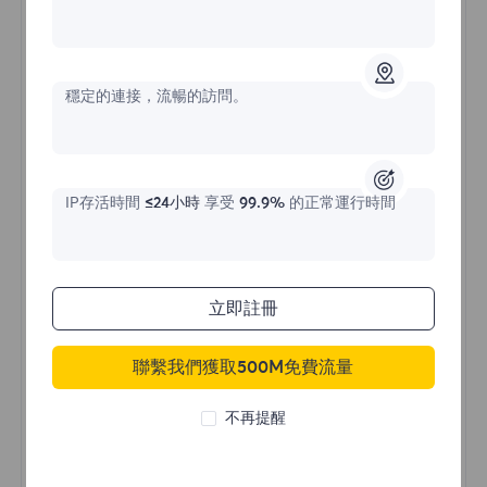
不限流量住宅代理
穩定的連接，流暢的訪問。
價格始於
$?
/天
IP存活時間
≤24小時
享受
99.9%
的正常運行時間
立即購買
立即註冊
聯繫我們獲取500M免費流量
不限流量使用
無限使用IP
不再提醒
全球超過50個地區
隨機國家
真實動態住宅代理