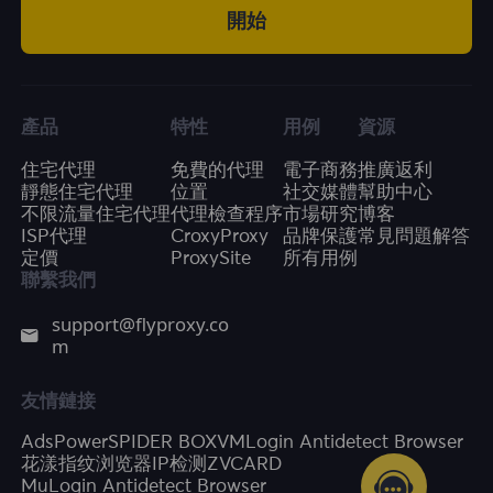
開始
產品
特性
用例
資源
住宅代理
免費的代理
電子商務
推廣返利
靜態住宅代理
位置
社交媒體
幫助中心
不限流量住宅代理
代理檢查程序
市場研究
博客
ISP代理
CroxyProxy
品牌保護
常見問題解答
定價
ProxySite
所有用例
聯繫我們
support@flyproxy.co
m
友情鏈接
AdsPower
SPIDER BOX
VMLogin Antidetect Browser
花漾指纹浏览器
IP检测
ZVCARD
MuLogin Antidetect Browser