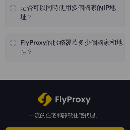
的IP選擇；
不限流量套餐
不支持指定國家/地區
是否可以同時使用多個國家的IP地
的代理選擇；
靜態住宅代理
提供36個國家的代
理，購買時您可以選擇所需的國家。
址？
是的，您可以同時使用來自多個國家的IP地址，
這對於需要跨多個地理位置執行任務的情況非常
FlyProxy的服務覆蓋多少個國家和地
有用。您可以在管理面板中自由選擇和切換不同
國家的IP地址。
區？
我們的服務覆蓋全球195多個國家和地區，爲您
提供廣泛的地理位置選擇。
一流的住宅和靜態住宅代理。