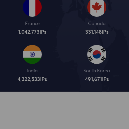
France
Canada
1,042,773
IPs
331,148
IPs
India
South Korea
4,322,534
IPs
491,672
IPs