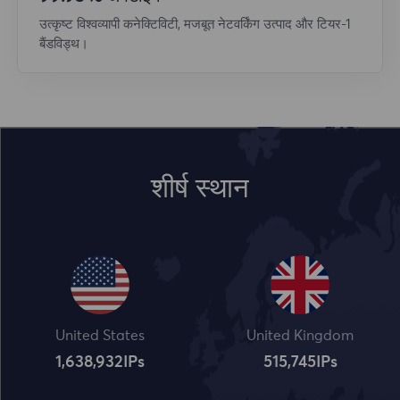
उत्कृष्ट विश्वव्यापी कनेक्टिविटी, मजबूत नेटवर्किंग उत्पाद और टियर-1
बैंडविड्थ।
शीर्ष स्थान
United States
United Kingdom
1,638,932
IPs
515,745
IPs