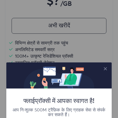
$?
/GB
अभी खरीदें
विभिन्न क्षेत्रों से सामग्री तक पहुंच
अनलिमिटेड समवर्ती सत्र
100M+ उत्कृष्ट रेजिडेंशियल प्रॉक्सी
स्वचालित प्रॉक्सी रोटेशन
HTTP(S)/SOCKS5
और अधिक जानें
फ्लाईप्रॉक्सी में आपका स्वागत है!
आप निःशुल्क 500M ट्रैफ़िक के लिए ग्राहक सेवा से संपर्क
कर सकते हैं।