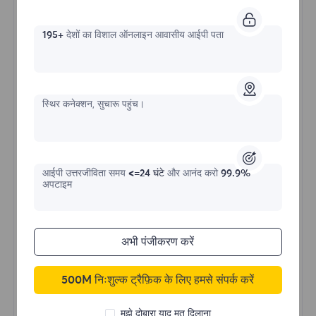
195+
देशों का विशाल ऑनलाइन आवासीय आईपी पता
असीमित रेसिडेंशियल
प्रारंभिक प्रपत्र
स्थिर कनेक्शन, सुचारू पहुंच।
$?
/दिन
आईपी ​​उत्तरजीविता समय
<=24 घंटे
और आनंद करो
99.9%
अपटाइम
अभी खरीदें
अभी पंजीकरण करें
अनलिमिटेड उपयोग डेटा
अनलिमिटेड IP उपयोग
500M निःशुल्क ट्रैफ़िक के लिए हमसे संपर्क करें
दुनिया भर में 50 से अधिक क्षेत्र
रैंडम देश
मुझे दोबारा याद मत दिलाना