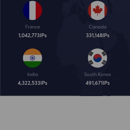
France
Canada
1,042,773
IPs
331,148
IPs
India
South Korea
4,322,534
IPs
491,672
IPs