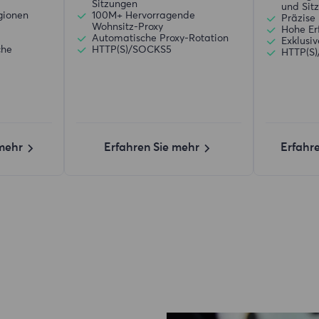
Sitzungen
und Sit
gionen
100M+ Hervorragende
Präzise 
Wohnsitz-Proxy
Hohe Er
d
Automatische Proxy-Rotation
Exklusi
che
HTTP(S)/SOCKS5
HTTP(S
 mehr
Erfahren Sie mehr
Erfahr