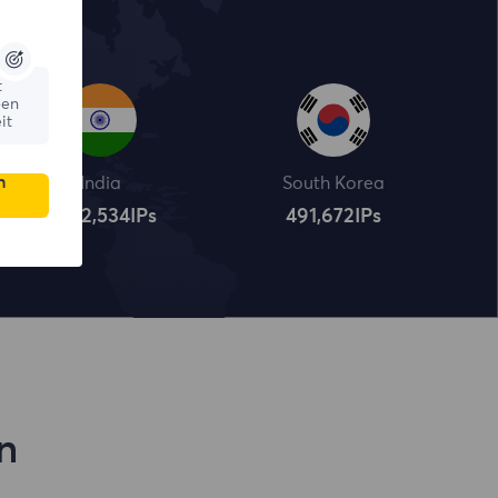
t
ßen
it
n
India
South Korea
4,322,534
IPs
491,672
IPs
n