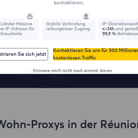
kontaktieren.
Länder Massive
Stabile Verbindung,
IP-Überlebenszei
ne-IP-Adresse für
reibungsloser Zugang.
<=24h
und genie
athaushalte
99,9 %
Betriebsze
Kontaktieren Sie uns für 500 Millione
France
Canada
trieren Sie sich jetzt
kostenlosen Traffic
1,042,773
IPs
331,148
IPs
Erinnere mich nicht noch einmal daran
Wohn-Proxys in der Réunio