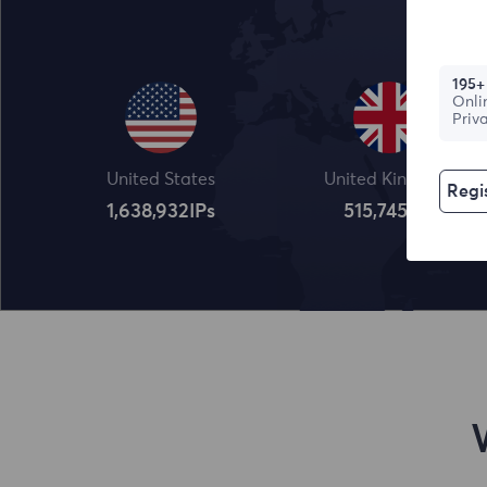
195+
Onli
Priv
United States
United Kingdom
Regis
1,638,932
IPs
515,745
IPs