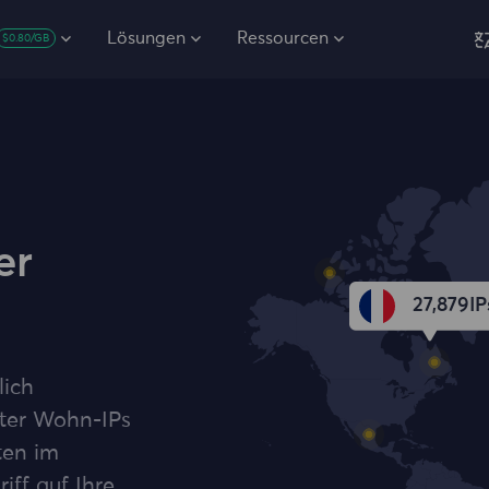
Lösungen
Ressourcen
$0.80/GB
er
27,879
IP
lich
ter Wohn-IPs
ten im
iff auf Ihre