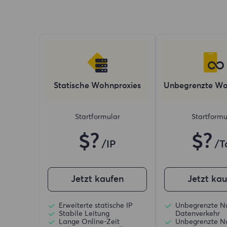
Statische Wohnproxies
Unbegrenzte Wo
Startformular
Startformu
$?
$?
/IP
/T
Jetzt kaufen
Jetzt ka
Erweiterte statische IP
Unbegrenzte N
Stabile Leitung
Datenverkehr
Lange Online-Zeit
Unbegrenzte N