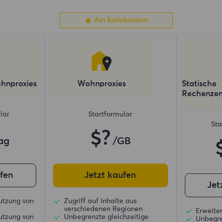
Am beliebtesten
hnproxies
Wohnproxies
Statische
Rechenzen
lar
Startformular
Sta
$?
ag
/GB
ufen
Jetzt kaufen
Jet
utzung von
Zugriff auf Inhalte aus
verschiedenen Regionen
Erweiter
utzung von
Unbegrenzte gleichzeitige
Unbegre