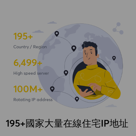
195+
Country / Region
6,500+
High speed server
100
M+
Rotating IP address
195+國家大量在線住宅IP地址