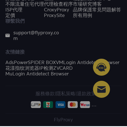
不限流量住宅代理
代理檢查程序
市場研究
博客
ISP代理
CroxyProxy
品牌保護
常見問題解答
定價
ProxySite
所有用例
聯繫我們
support@flyproxy.co
m
友情鏈接
AdsPower
SPIDER BOX
VMLogin Antidetect Browser
花漾指纹浏览器
IP检测
ZVCARD
MuLogin Antidetect Browser
服務條款
|
隱私策略
|
退款政策
FlyProxy