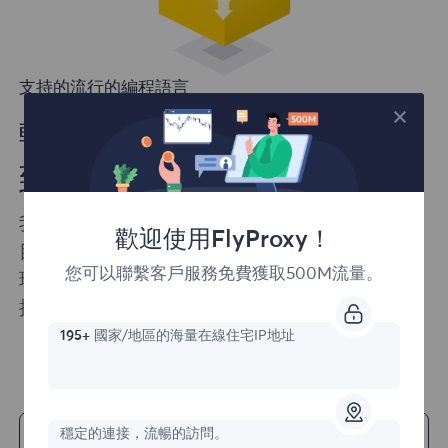
支持的流行的編程語言
輕鬆地將我們的解決方案集成
到您的項目中
我們確保您可以輕鬆將我們的產品集成到您的項
歡迎使用FlyProxy！
目中。FlyProxy提供了多種編程語言的支持以及
您可以聯繫客戶服務免費獲取500M流量。
現成的代碼示例，可以快速輕鬆地開始您的web
抓取項目。
195+
國家/地區的海量在線住宅IP地址
開始
穩定的連接，流暢的訪問。