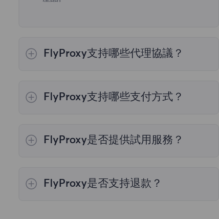
FlyProxy支持哪些代理協議？
我們的代理服務器支持所有必要的工作協議，包
括HTTP和SOCKS5。
FlyProxy支持哪些支付方式？
我們提供四種支付方式：“當地支付”、“虛擬貨幣
支付”、“其他支付”和“支付寶”。您可以選擇最適
FlyProxy是否提供試用服務？
合您的付款方式完成購買。“當地支付”支持
VISA、Mastercard、UPI、ShopeePay 等多種
是的，我們的產品支持試用。如果您需要試用，
支付方式。“虛擬貨幣支付”支持 比特幣、以太
請在註冊賬號後聯繫銷售團隊，他們將爲您提供
坊、泰達幣、USDT 等多種加密貨幣。“其他支
FlyProxy是否支持退款？
免費試用的資格和額度。
付”支持 Neosurf、Touch'n Go、Doku、
Grabpay、eNets、Paynow 等多種支付方式。
我們的產品一經售出不支持退款。因此，請先聯
如果需要對公轉賬，請聯繫
客戶服務團隊
。
繫銷售團隊獲取試用資格，確保您對產品滿意後