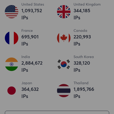
United States
United Kingdom
1,093,753
344,186
IPs
IPs
France
Canada
695,902
220,994
IPs
IPs
India
South Korea
2,884,673
328,121
IPs
IPs
Japan
Thailand
364,633
1,895,767
IPs
IPs