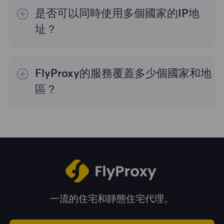
的IP選擇；
不限流量套餐
不支持指定國家/地區
是否可以同時使用多個國家的IP地
的代理選擇；
靜態住宅代理
提供36個國家的代
理，購買時您可以選擇所需的國家。
址？
是的，您可以同時使用來自多個國家的IP地址，
這對於需要跨多個地理位置執行任務的情況非常
FlyProxy的服務覆蓋多少個國家和地
有用。您可以在管理面板中自由選擇和切換不同
國家的IP地址。
區？
我們的服務覆蓋全球195多個國家和地區，爲您
提供廣泛的地理位置選擇。
一流的住宅和靜態住宅代理。