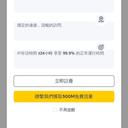
不限流量住宅代理
穩定的連接，流暢的訪問。
價格始於
$?
/天
IP存活時間
≤24小時
享受
99.9%
的正常運行時間
立即購買
立即註冊
聯繫我們獲取500M免費流量
不限流量使用
無限使用IP
不再提醒
全球超過50個地區
隨機國家
真實動態住宅代理