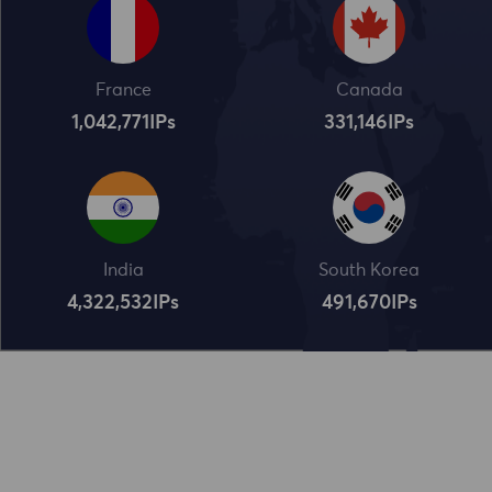
France
Canada
1,042,773
IPs
331,148
IPs
India
South Korea
4,322,534
IPs
491,672
IPs