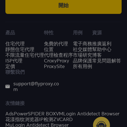
開始
產品
特性
用例
資源
住宅代理
免費的代理
電子商務
推廣返利
靜態住宅代理
位置
社交媒體
幫助中心
不限流量住宅代理
代理檢查程序
市場研究
博客
ISP代理
CroxyProxy
品牌保護
常見問題解答
定價
ProxySite
所有用例
聯繫我們
support@flyproxy.co
m
友情鏈接
AdsPower
SPIDER BOX
VMLogin Antidetect Browser
花漾指纹浏览器
IP检测
ZVCARD
MuLogin Antidetect Browser