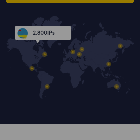
2,802
IPs