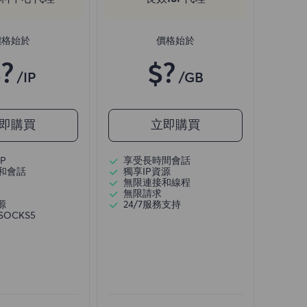
價格始於
價格始於
?
$?
/IP
/GB
即購買
立即購買
P
享受長時間會話
和會話
獨享IP資源
無限連接和線程
無限請求
源
24/7服務支持
/SOCKS5