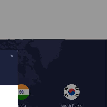
India
South Korea