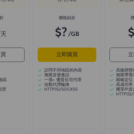
於
價格始於
$?
$
/天
/GB
購買
立即購買
立
訪問不同地區的內容
高級靜態I
無限並發會話
無限帶寬
地區
一億+ 優質住宅代理
精確定位
自動代理輪換
高成功率
代理
HTTP(S)/SOCKS5
獨享IP資
HTTP(S)