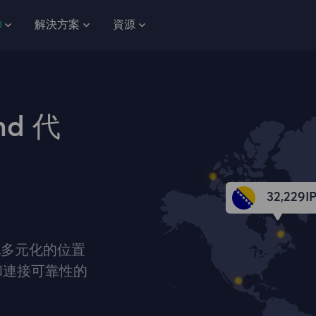
解決方案
資源
nd 代
32,229
I
各地多元化的位置
和連接可靠性的