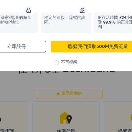
1,042,773
IPs
331,148
IPs
國家/地區的海量
穩定的連接，流暢的訪
IP存活時間
≤24小
住宅IP地址
問。
受
99.9%
的正常
間
立即註冊
聯繫我們獲取500M免費流量
不再提醒
住宅代理 Bosniaand
最受歡迎的
住宅代理
住宅代理
靜態資