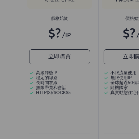
價格始於
價格始
$?
$?
/IP
立即購買
立即
高級靜態IP
不限流量使用
穩定的線路
無限使用IP
長時間在線
全球超過50個
無限帶寬和會話
隨機國家
HTTP(S)/SOCKS5
真實動態住宅