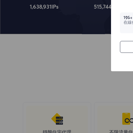
1,638,932
IPs
515,745
IPs
195+
在線
靜態住宅代理
不限流量