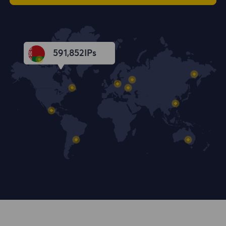
591,853
IPs