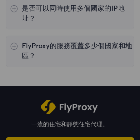
的IP選擇；
不限流量套餐
不支持指定國家/地區
是否可以同時使用多個國家的IP地
的代理選擇；
靜態住宅代理
提供36個國家的代
理，購買時您可以選擇所需的國家。
址？
是的，您可以同時使用來自多個國家的IP地址，
這對於需要跨多個地理位置執行任務的情況非常
FlyProxy的服務覆蓋多少個國家和地
有用。您可以在管理面板中自由選擇和切換不同
國家的IP地址。
區？
我們的服務覆蓋全球195多個國家和地區，爲您
提供廣泛的地理位置選擇。
一流的住宅和靜態住宅代理。