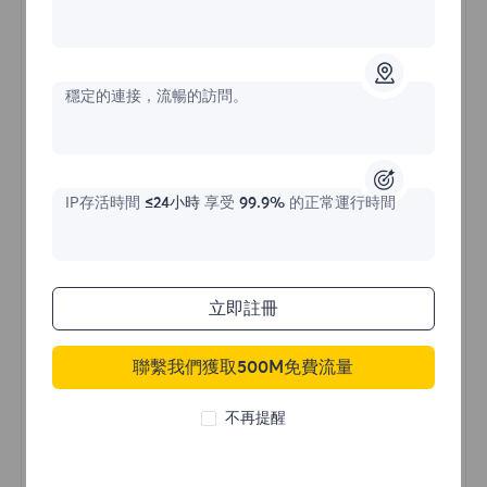
不限流量住宅代理
穩定的連接，流暢的訪問。
價格始於
$?
/天
IP存活時間
≤24小時
享受
99.9%
的正常運行時間
立即購買
立即註冊
聯繫我們獲取500M免費流量
不限流量使用
無限使用IP
不再提醒
全球超過50個地區
隨機國家
真實動態住宅代理