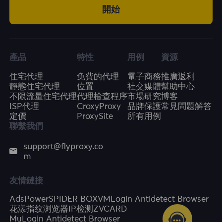
開始
產品
特性
用例
資源
住宅代理
免費的代理
電子商務
推廣返利
靜態住宅代理
位置
社交媒體
幫助中心
不限流量住宅代理
代理檢查程序
市場研究
博客
ISP代理
CroxyProxy
品牌保護
常見問題解答
定價
ProxySite
所有用例
聯繫我們
support@flyproxy.co
m
友情鏈接
AdsPower
SPIDER BOX
VMLogin Antidetect Browser
花漾指纹浏览器
IP检测
ZVCARD
MuLogin Antidetect Browser