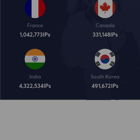
France
Canada
1,042,773
IPs
331,148
IPs
India
South Korea
4,322,534
IPs
491,672
IPs