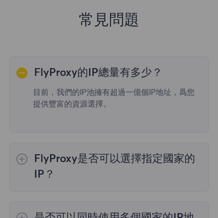
常見問題
FlyProxy的IP總量有多少？
目前，我們的IP池擁有超過一億個IP地址，爲您
提供豐富的資源選擇。
FlyProxy是否可以選擇指定國家的
IP？
是的，
動態住宅代理
提供全球195個國家/地區
的IP選擇；
不限流量套餐
不支持指定國家/地區
是否可以同時使用多個國家的IP地
的代理選擇；
靜態住宅代理
提供36個國家的代