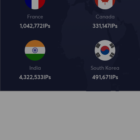
France
Canada
1,042,773
IPs
331,148
IPs
India
South Korea
4,322,534
IPs
491,672
IPs