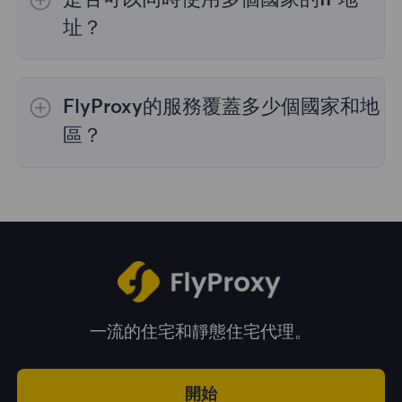
理，購買時您可以選擇所需的國家。
址？
是的，您可以同時使用來自多個國家的IP地址，
這對於需要跨多個地理位置執行任務的情況非常
FlyProxy的服務覆蓋多少個國家和地
有用。您可以在管理面板中自由選擇和切換不同
國家的IP地址。
區？
我們的服務覆蓋全球195多個國家和地區，爲您
提供廣泛的地理位置選擇。
一流的住宅和靜態住宅代理。
開始