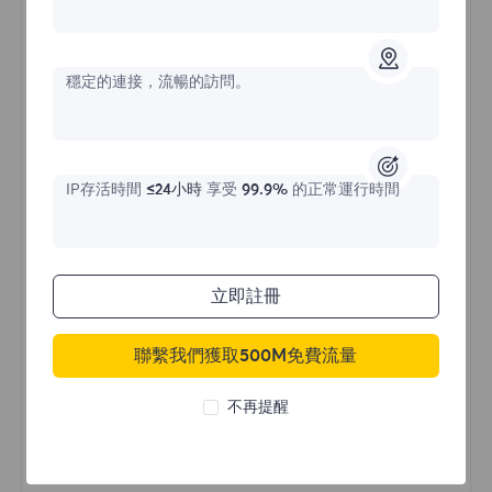
不限流量住宅代理
穩定的連接，流暢的訪問。
價格始於
$?
/天
IP存活時間
≤24小時
享受
99.9%
的正常運行時間
立即購買
立即註冊
不限流量使用
聯繫我們獲取500M免費流量
無限使用IP
全球超過50個地區
不再提醒
隨機國家
真實動態住宅代理