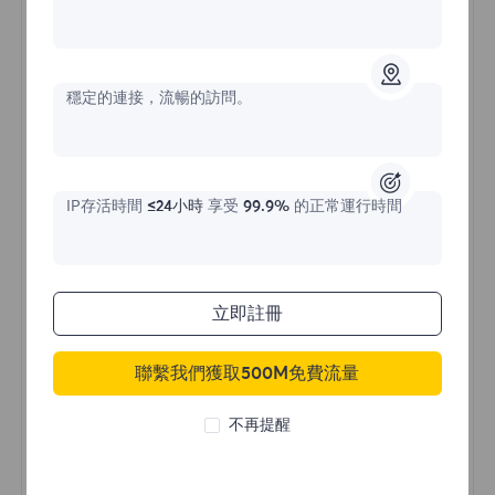
不限流量住宅代理
穩定的連接，流暢的訪問。
價格始於
$?
/天
IP存活時間
≤24小時
享受
99.9%
的正常運行時間
立即購買
立即註冊
聯繫我們獲取500M免費流量
不限流量使用
無限使用IP
不再提醒
全球超過50個地區
隨機國家
真實動態住宅代理