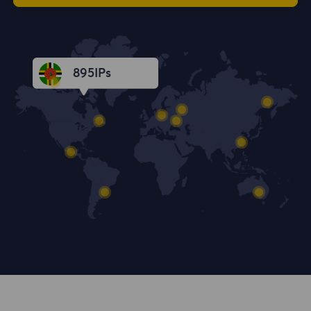
896
IPs