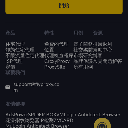
開始
產品
特性
用例
資源
住宅代理
免費的代理
電子商務
推廣返利
靜態住宅代理
位置
社交媒體
幫助中心
不限流量住宅代理
代理檢查程序
市場研究
博客
ISP代理
CroxyProxy
品牌保護
常見問題解答
定價
ProxySite
所有用例
聯繫我們
support@flyproxy.co
m
友情鏈接
AdsPower
SPIDER BOX
VMLogin Antidetect Browser
花漾指纹浏览器
IP检测
ZVCARD
MuLogin Antidetect Browser