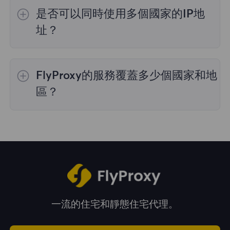
的IP選擇；
不限流量套餐
不支持指定國家/地區
是否可以同時使用多個國家的IP地
的代理選擇；
靜態住宅代理
提供36個國家的代
理，購買時您可以選擇所需的國家。
址？
是的，您可以同時使用來自多個國家的IP地址，
這對於需要跨多個地理位置執行任務的情況非常
FlyProxy的服務覆蓋多少個國家和地
有用。您可以在管理面板中自由選擇和切換不同
國家的IP地址。
區？
我們的服務覆蓋全球195多個國家和地區，爲您
提供廣泛的地理位置選擇。
一流的住宅和靜態住宅代理。