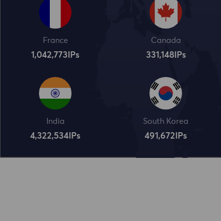
France
Canada
1,042,773
IPs
331,148
IPs
India
South Korea
4,322,534
IPs
491,672
IPs