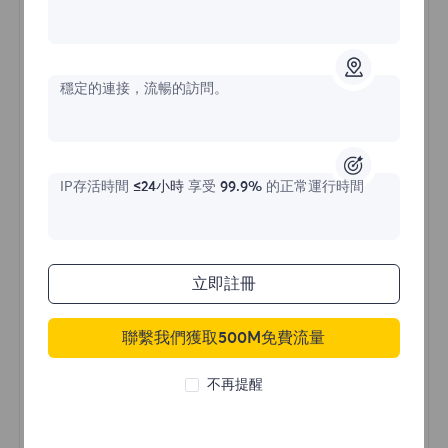
不限流量住宅代理
穩定的連接，流暢的訪問。
價格始於
$?
/天
IP存活時間
≤24小時
享受
99.9%
的正常運行時間
立即購買
立即註冊
聯繫我們獲取500M免費流量
不限流量使用
無限使用IP
不再提醒
全球超過50個地區
隨機國家
真實動態住宅代理