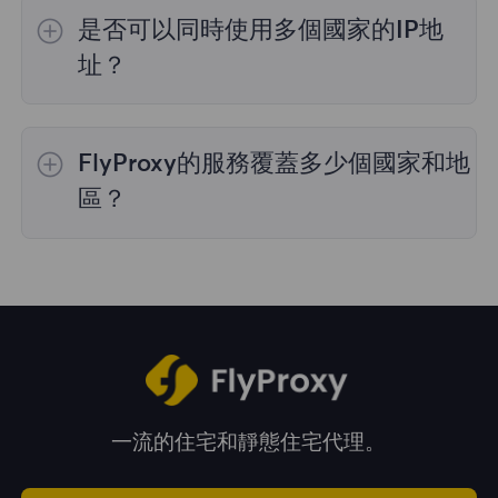
的IP選擇；
不限流量套餐
不支持指定國家/地區
是否可以同時使用多個國家的IP地
的代理選擇；
靜態住宅代理
提供36個國家的代
理，購買時您可以選擇所需的國家。
址？
是的，您可以同時使用來自多個國家的IP地址，
這對於需要跨多個地理位置執行任務的情況非常
FlyProxy的服務覆蓋多少個國家和地
有用。您可以在管理面板中自由選擇和切換不同
國家的IP地址。
區？
我們的服務覆蓋全球195多個國家和地區，爲您
提供廣泛的地理位置選擇。
一流的住宅和靜態住宅代理。