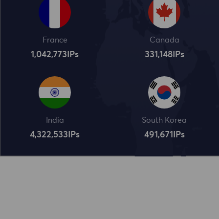
France
Canada
1,042,773
IPs
331,148
IPs
India
South Korea
4,322,534
IPs
491,672
IPs