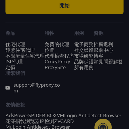
開始
產品
特性
用例
資源
住宅代理
免費的代理
電子商務
推廣返利
靜態住宅代理
位置
社交媒體
幫助中心
不限流量住宅代理
代理檢查程序
市場研究
博客
ISP代理
CroxyProxy
品牌保護
常見問題解答
定價
ProxySite
所有用例
聯繫我們
support@flyproxy.co
m
友情鏈接
AdsPower
SPIDER BOX
VMLogin Antidetect Browser
花漾指纹浏览器
IP检测
ZVCARD
MuLogin Antidetect Browser