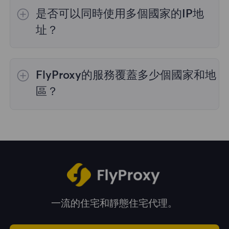
的IP選擇；
不限流量套餐
不支持指定國家/地區
是否可以同時使用多個國家的IP地
的代理選擇；
靜態住宅代理
提供36個國家的代
理，購買時您可以選擇所需的國家。
址？
是的，您可以同時使用來自多個國家的IP地址，
這對於需要跨多個地理位置執行任務的情況非常
FlyProxy的服務覆蓋多少個國家和地
有用。您可以在管理面板中自由選擇和切換不同
國家的IP地址。
區？
我們的服務覆蓋全球195多個國家和地區，爲您
提供廣泛的地理位置選擇。
一流的住宅和靜態住宅代理。