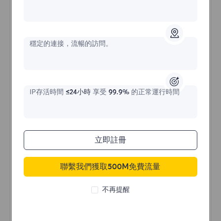
不限流量住宅代理
穩定的連接，流暢的訪問。
價格始於
$?
/天
IP存活時間
≤24小時
享受
99.9%
的正常運行時間
立即購買
立即註冊
聯繫我們獲取500M免費流量
不限流量使用
無限使用IP
不再提醒
全球超過50個地區
隨機國家
真實動態住宅代理