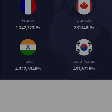
France
Canada
1,042,773
IPs
331,148
IPs
India
South Korea
4,322,534
IPs
491,672
IPs