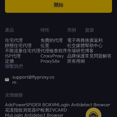
開始
產品
特性
用例
資源
住宅代理
免費的代理
電子商務
推廣返利
靜態住宅代理
位置
社交媒體
幫助中心
不限流量住宅代理
代理檢查程序
市場研究
博客
ISP代理
CroxyProxy
品牌保護
常見問題解答
定價
ProxySite
所有用例
聯繫我們
support@flyproxy.co
m
友情鏈接
AdsPower
SPIDER BOX
VMLogin Antidetect Browser
花漾指纹浏览器
IP检测
ZVCARD
MuLogin Antidetect Browser