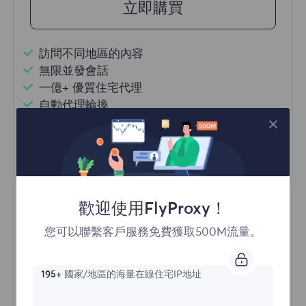
立即購買
訪問不同地區的內容
無限並發會話
一億+ 優質住宅代理
自動代理輪換
HTTP(S)/SOCKS5
瞭解更多
歡迎使用FlyProxy！
您可以聯繫客戶服務免費獲取500M流量。
195+
國家/地區的海量在線住宅IP地址
不限流量住宅代理