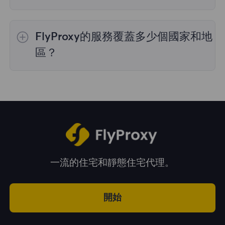
是的，您可以同時使用來自多個國家的IP地址，
這對於需要跨多個地理位置執行任務的情況非常
FlyProxy的服務覆蓋多少個國家和地
有用。您可以在管理面板中自由選擇和切換不同
國家的IP地址。
區？
我們的服務覆蓋全球195多個國家和地區，爲您
提供廣泛的地理位置選擇。
一流的住宅和靜態住宅代理。
開始