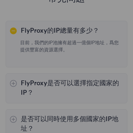
FlyProxy的IP總量有多少？
目前，我們的IP池擁有超過一億個IP地址，爲您
提供豐富的資源選擇。
FlyProxy是否可以選擇指定國家的
IP？
是的，
動態住宅代理
提供全球195個國家/地區
的IP選擇；
不限流量套餐
不支持指定國家/地區
是否可以同時使用多個國家的IP地
的代理選擇；
靜態住宅代理
提供36個國家的代
理，購買時您可以選擇所需的國家。
址？