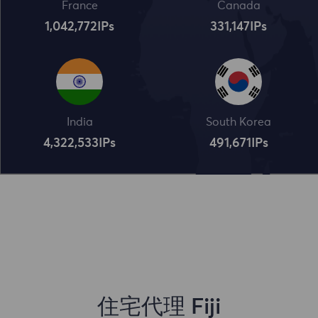
France
Canada
1,042,773
IPs
331,148
IPs
India
South Korea
4,322,534
IPs
491,672
IPs
住宅代理 Fiji