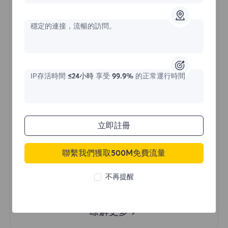
價格始於
穩定的連接，流暢的訪問。
$?
/天
IP存活時間
≤24小時
享受
99.9%
的正常運行時間
立即購買
立即註冊
不限流量使用
無限使用IP
聯繫我們獲取500M免費流量
全球超過50個地區
隨機國家
不再提醒
真實動態住宅代理
瞭解更多