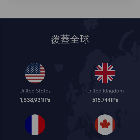
覆蓋全球
United States
United Kingdom
1,638,932
IPs
515,745
IPs