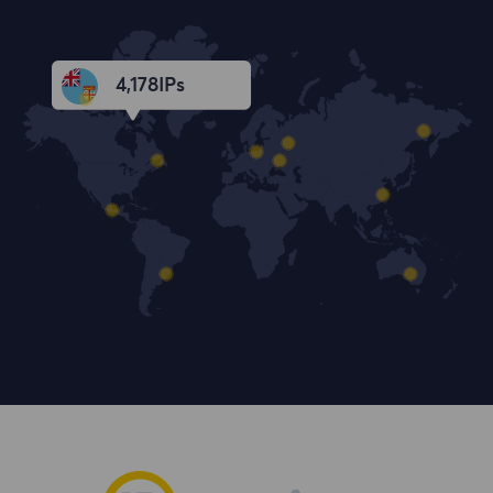
4,179
IPs