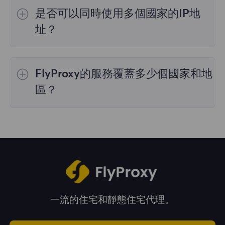
的IP選擇；
不限流量套餐
不支持指定國家/地區
是否可以同時使用多個國家的IP地
的代理選擇；
靜態住宅代理
提供36個國家的代
理，購買時您可以選擇所需的國家。
址？
是的，您可以同時使用來自多個國家的IP地址，
這對於需要跨多個地理位置執行任務的情況非常
FlyProxy的服務覆蓋多少個國家和地
有用。您可以在管理面板中自由選擇和切換不同
國家的IP地址。
區？
我們的服務覆蓋全球195多個國家和地區，爲您
提供廣泛的地理位置選擇。
一流的住宅和靜態住宅代理。