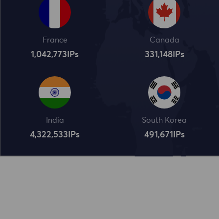
France
Canada
1,042,773
IPs
331,148
IPs
India
South Korea
4,322,534
IPs
491,672
IPs