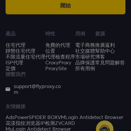
開始
產品
特性
用例
資源
住宅代理
免費的代理
電子商務
推廣返利
靜態住宅代理
位置
社交媒體
幫助中心
不限流量住宅代理
代理檢查程序
市場研究
博客
ISP代理
CroxyProxy
品牌保護
常見問題解答
定價
ProxySite
所有用例
聯繫我們
support@flyproxy.co
m
友情鏈接
AdsPower
SPIDER BOX
VMLogin Antidetect Browser
花漾指纹浏览器
IP检测
ZVCARD
MuLogin Antidetect Browser