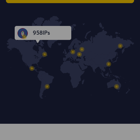
959
IPs