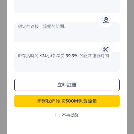
不限流量住宅代理
穩定的連接，流暢的訪問。
價格始於
$?
/天
IP存活時間
≤24小時
享受
99.9%
的正常運行時間
立即購買
立即註冊
聯繫我們獲取500M免費流量
不限流量使用
無限使用IP
不再提醒
全球超過50個地區
隨機國家
真實動態住宅代理