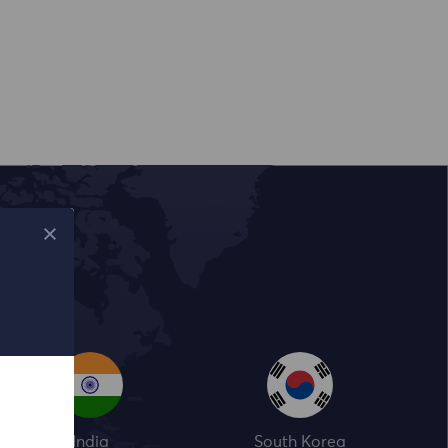
India
South Korea