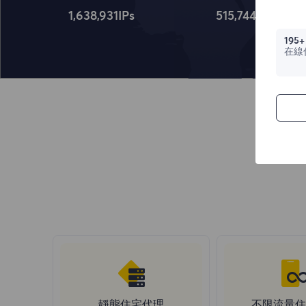
1,638,932
IPs
515,745
IPs
195+
在線
靜態住宅代理
不限流量