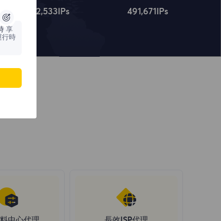
4,322,534
IPs
491,672
IPs
時
享
運行時
料中心代理
長效ISP代理