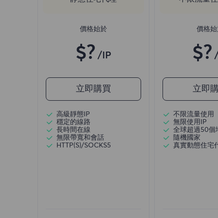
價格始於
價格始
$?
$?
/IP
立即購買
立即
高級靜態IP
不限流量使用
穩定的線路
無限使用IP
長時間在線
全球超過50個
無限帶寬和會話
隨機國家
HTTP(S)/SOCKS5
真實動態住宅