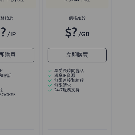
價格始於
價格始於
?
$?
/IP
/GB
即購買
立即購買
P
享受長時間會話
和會話
獨享IP資源
無限連接和線程
無限請求
源
24/7服務支持
/SOCKS5