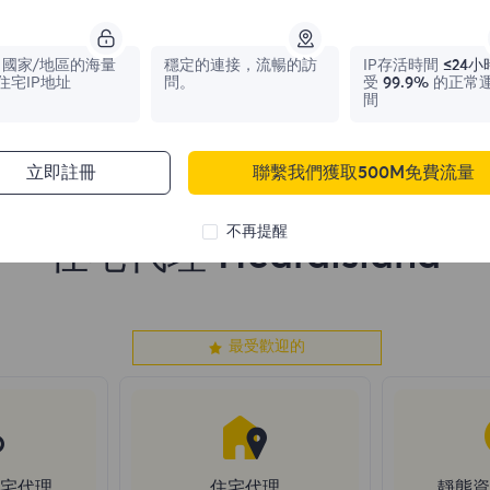
1,042,773
IPs
331,148
IPs
國家/地區的海量
穩定的連接，流暢的訪
IP存活時間
≤24小
住宅IP地址
問。
受
99.9%
的正常
間
立即註冊
聯繫我們獲取500M免費流量
不再提醒
住宅代理 Heardisland
最受歡迎的
住宅代理
住宅代理
靜態資