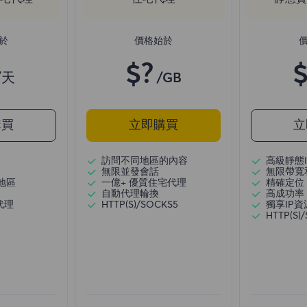
於
價格始於
$?
$
/天
/GB
購買
立即購買
立
訪問不同地區的內容
高級靜態I
無限並發會話
無限帶寬
地區
一億+ 優質住宅代理
精確定位
自動代理輪換
高成功率
代理
HTTP(S)/SOCKS5
獨享IP資
HTTP(S)