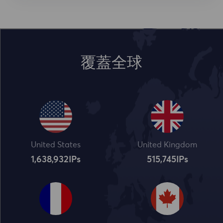
覆蓋全球
United States
United Kingdom
1,638,932
IPs
515,745
IPs