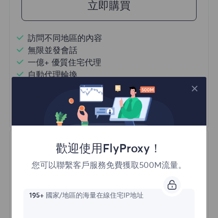
立即購買
訪問不同地區的內容
無限並發會話
一億+ 優質住宅代理
自動代理輪換
HTTP(S)/SOCKS5
瞭解更多
歡迎使用FlyProxy！
您可以聯繫客戶服務免費獲取500M流量。
195+
國家/地區的海量在線住宅IP地址
不限流量住宅代理