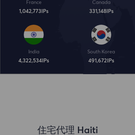
France
Canada
1,042,773
IPs
331,148
IPs
India
South Korea
4,322,534
IPs
491,672
IPs
住宅代理 Haiti