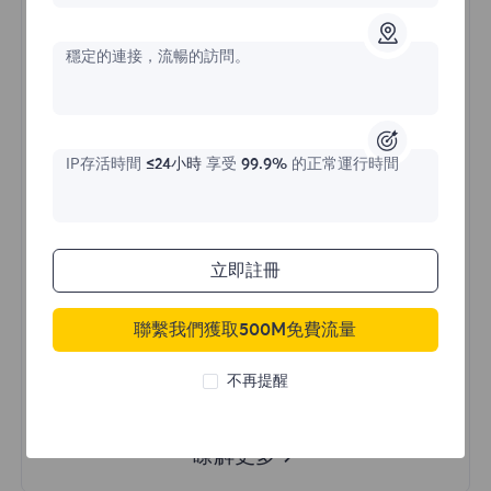
價格始於
穩定的連接，流暢的訪問。
$?
/天
IP存活時間
≤24小時
享受
99.9%
的正常運行時間
立即購買
立即註冊
不限流量使用
無限使用IP
聯繫我們獲取500M免費流量
全球超過50個地區
隨機國家
不再提醒
真實動態住宅代理
瞭解更多