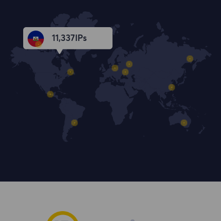
11,339
IPs