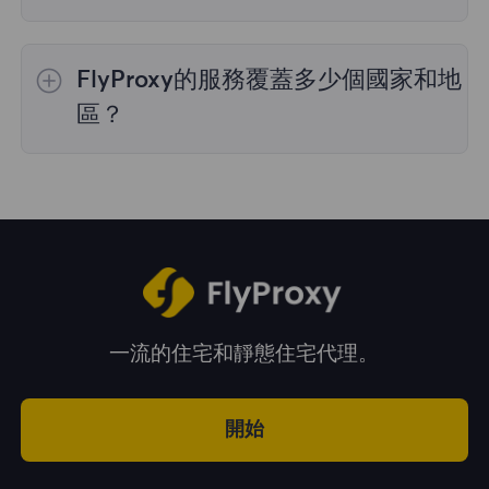
是的，您可以同時使用來自多個國家的IP地址，
這對於需要跨多個地理位置執行任務的情況非常
FlyProxy的服務覆蓋多少個國家和地
有用。您可以在管理面板中自由選擇和切換不同
國家的IP地址。
區？
我們的服務覆蓋全球195多個國家和地區，爲您
提供廣泛的地理位置選擇。
一流的住宅和靜態住宅代理。
開始