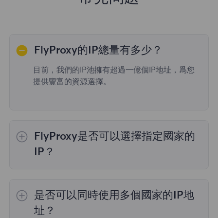
FlyProxy的IP總量有多少？
目前，我們的IP池擁有超過一億個IP地址，爲您
提供豐富的資源選擇。
FlyProxy是否可以選擇指定國家的
IP？
是的，
動態住宅代理
提供全球195個國家/地區
的IP選擇；
不限流量套餐
不支持指定國家/地區
是否可以同時使用多個國家的IP地
的代理選擇；
靜態住宅代理
提供36個國家的代
理，購買時您可以選擇所需的國家。
址？