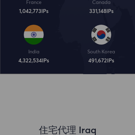
France
Canada
1,042,773
IPs
331,148
IPs
India
South Korea
4,322,534
IPs
491,672
IPs
住宅代理 Iraq