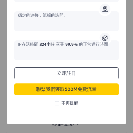
價格始於
穩定的連接，流暢的訪問。
$?
/天
IP存活時間
≤24小時
享受
99.9%
的正常運行時間
立即購買
立即註冊
不限流量使用
無限使用IP
聯繫我們獲取500M免費流量
全球超過50個地區
隨機國家
不再提醒
真實動態住宅代理
瞭解更多