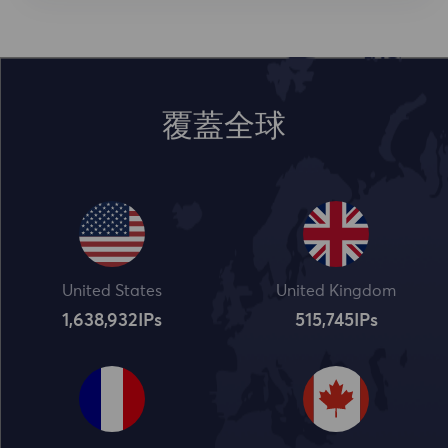
覆蓋全球
United States
United Kingdom
1,638,932
IPs
515,745
IPs