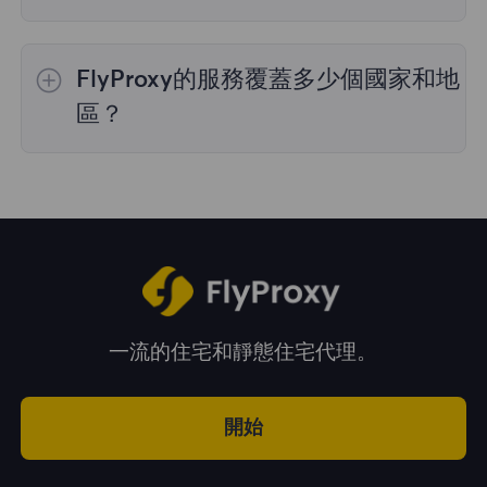
是的，您可以同時使用來自多個國家的IP地址，
這對於需要跨多個地理位置執行任務的情況非常
FlyProxy的服務覆蓋多少個國家和地
有用。您可以在管理面板中自由選擇和切換不同
國家的IP地址。
區？
我們的服務覆蓋全球195多個國家和地區，爲您
提供廣泛的地理位置選擇。
一流的住宅和靜態住宅代理。
開始