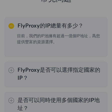
FlyProxy的IP總量有多少？
目前，我們的IP池擁有超過一億個IP地址，爲您
提供豐富的資源選擇。
FlyProxy是否可以選擇指定國家的
IP？
是的，
動態住宅代理
提供全球195個國家/地區
的IP選擇；
不限流量套餐
不支持指定國家/地區
是否可以同時使用多個國家的IP地
的代理選擇；
靜態住宅代理
提供36個國家的代
理，購買時您可以選擇所需的國家。
址？