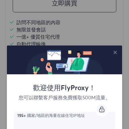
立即購買
訪問不同地區的內容
無限並發會話
一億+ 優質住宅代理
自動代理輪換
HTTP(S)/SOCKS5
瞭解更多
歡迎使用FlyProxy！
您可以聯繫客戶服務免費獲取500M流量。
195+
國家/地區的海量在線住宅IP地址
不限流量住宅代理