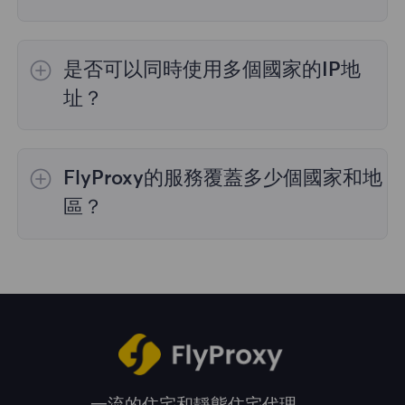
是的，
動態住宅代理
提供全球195個國家/地區
的IP選擇；
不限流量套餐
不支持指定國家/地區
是否可以同時使用多個國家的IP地
的代理選擇；
靜態住宅代理
提供36個國家的代
理，購買時您可以選擇所需的國家。
址？
是的，您可以同時使用來自多個國家的IP地址，
這對於需要跨多個地理位置執行任務的情況非常
FlyProxy的服務覆蓋多少個國家和地
有用。您可以在管理面板中自由選擇和切換不同
國家的IP地址。
區？
我們的服務覆蓋全球195多個國家和地區，爲您
提供廣泛的地理位置選擇。