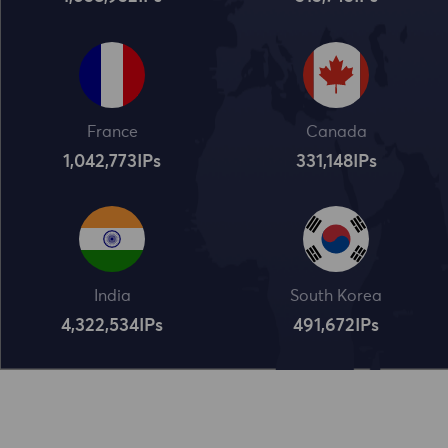
France
Canada
1,042,773
IPs
331,148
IPs
India
South Korea
4,322,534
IPs
491,672
IPs