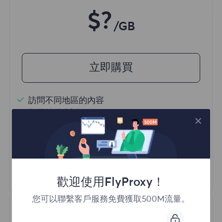
$?
/GB
立即購買
訪問不同地區的內容
無限並發會話
一億+ 優質住宅代理
自動代理輪換
HTTP(S)/SOCKS5
瞭解更多
歡迎使用FlyProxy！
您可以聯繫客戶服務免費獲取500M流量。