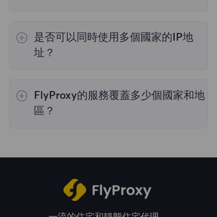
是的，
動態住宅代理
提供全球195個國家/地區
的IP選擇；
不限流量套餐
不支持指定國家/地區
是否可以同時使用多個國家的IP地
的代理選擇；
靜態住宅代理
提供36個國家的代
理，購買時您可以選擇所需的國家。
址？
是的，您可以同時使用來自多個國家的IP地址，
這對於需要跨多個地理位置執行任務的情況非常
FlyProxy的服務覆蓋多少個國家和地
有用。您可以在管理面板中自由選擇和切換不同
國家的IP地址。
區？
我們的服務覆蓋全球195多個國家和地區，爲您
提供廣泛的地理位置選擇。