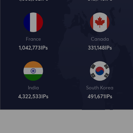
France
Canada
1,042,773
IPs
331,148
IPs
India
South Korea
4,322,534
IPs
491,672
IPs