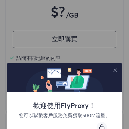
$?
/GB
立即購買
訪問不同地區的內容
無限並發會話
一億+ 優質住宅代理
自動代理輪換
HTTP(S)/SOCKS5
瞭解更多
歡迎使用FlyProxy！
您可以聯繫客戶服務免費獲取500M流量。