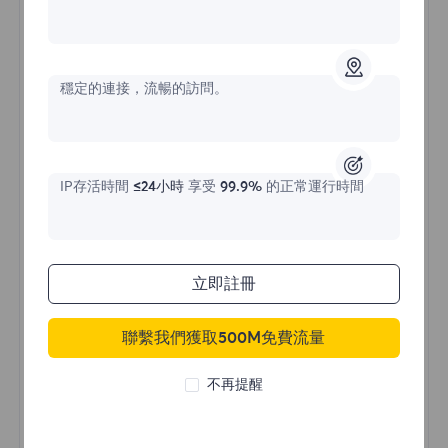
不限流量住宅代理
穩定的連接，流暢的訪問。
價格始於
$?
/天
IP存活時間
≤24小時
享受
99.9%
的正常運行時間
立即購買
立即註冊
聯繫我們獲取500M免費流量
不限流量使用
無限使用IP
不再提醒
全球超過50個地區
隨機國家
真實動態住宅代理