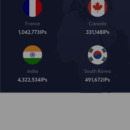
France
Canada
1,042,773
IPs
331,148
IPs
India
South Korea
4,322,534
IPs
491,672
IPs