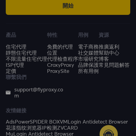
開始
產品
特性
用例
資源
住宅代理
免費的代理
電子商務
推廣返利
靜態住宅代理
位置
社交媒體
幫助中心
不限流量住宅代理
代理檢查程序
市場研究
博客
ISP代理
CroxyProxy
品牌保護
常見問題解答
定價
ProxySite
所有用例
聯繫我們
support@flyproxy.co
m
友情鏈接
AdsPower
SPIDER BOX
VMLogin Antidetect Browser
花漾指纹浏览器
IP检测
ZVCARD
MuLogin Antidetect Browser