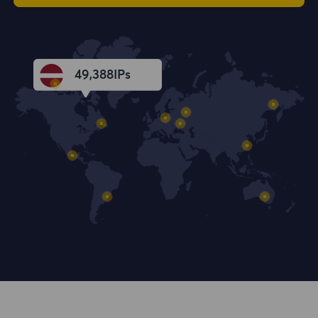
49,389
IPs