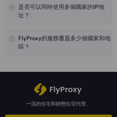
的IP選擇；
不限流量套餐
不支持指定國家/地區
是否可以同時使用多個國家的IP地
的代理選擇；
靜態住宅代理
提供36個國家的代
理，購買時您可以選擇所需的國家。
址？
是的，您可以同時使用來自多個國家的IP地址，
這對於需要跨多個地理位置執行任務的情況非常
FlyProxy的服務覆蓋多少個國家和地
有用。您可以在管理面板中自由選擇和切換不同
國家的IP地址。
區？
我們的服務覆蓋全球195多個國家和地區，爲您
提供廣泛的地理位置選擇。
一流的住宅和靜態住宅代理。