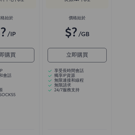
價格始於
價格始於
?
$?
/IP
/GB
即購買
立即購買
P
享受長時間會話
和會話
獨享IP資源
無限連接和線程
無限請求
源
24/7服務支持
/SOCKS5