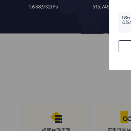
1,638,932
IPs
515,745
IPs
195+
在線
靜態住宅代理
不限流量