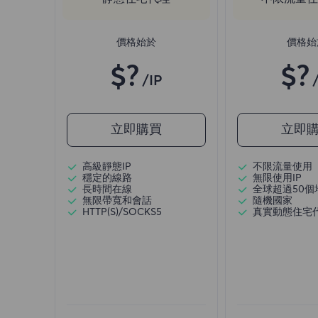
價格始於
價格始
$?
$?
/IP
立即購買
立即
高級靜態IP
不限流量使用
穩定的線路
無限使用IP
長時間在線
全球超過50個
無限帶寬和會話
隨機國家
HTTP(S)/SOCKS5
真實動態住宅