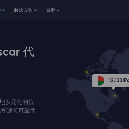
解決方案
資源
car 代
12,133
IP
國各地多元化的位
私和連接可靠性