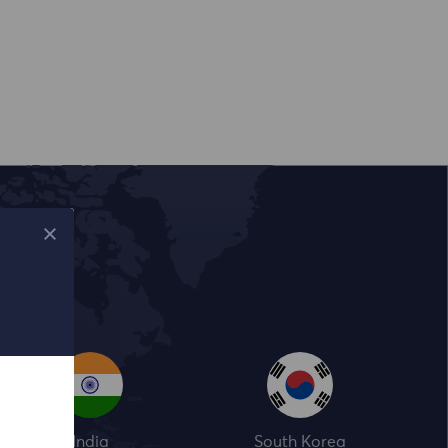
India
South Korea