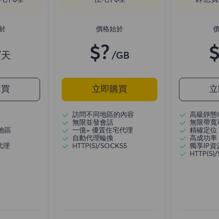
於
價格始於
$?
$
/天
/GB
購買
立即購買
立
訪問不同地區的內容
高級靜態I
無限並發會話
無限帶寬
地區
一億+ 優質住宅代理
精確定位
自動代理輪換
高成功率
代理
HTTP(S)/SOCKS5
獨享IP資
HTTP(S)