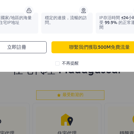
1,042,773
IPs
331,148
IPs
國家/地區的海量
穩定的連接，流暢的訪
IP存活時間
≤24小
住宅IP地址
問。
受
99.9%
的正常
間
立即註冊
聯繫我們獲取500M免費流量
不再提醒
住宅代理 Madagascar
最受歡迎的
住宅代理
住宅代理
靜態資