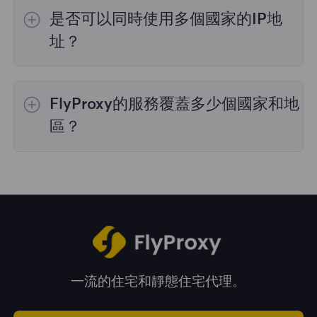
的IP選擇；
不限流量套餐
不支持指定國家/地區
是否可以同時使用多個國家的IP地
的代理選擇；
靜態住宅代理
提供36個國家的代
理，購買時您可以選擇所需的國家。
址？
是的，您可以同時使用來自多個國家的IP地址，
這對於需要跨多個地理位置執行任務的情況非常
FlyProxy的服務覆蓋多少個國家和地
有用。您可以在管理面板中自由選擇和切換不同
國家的IP地址。
區？
我們的服務覆蓋全球195多個國家和地區，爲您
提供廣泛的地理位置選擇。
一流的住宅和靜態住宅代理。