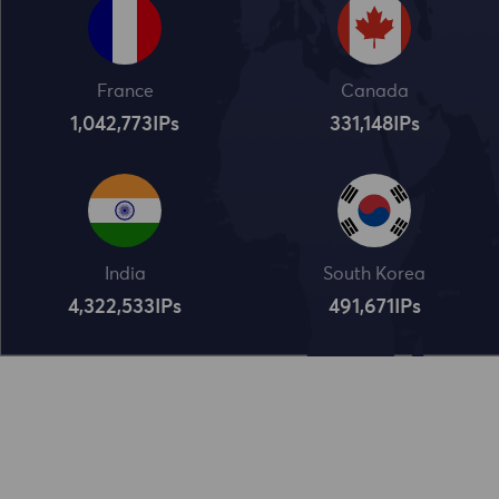
France
Canada
1,042,773
IPs
331,148
IPs
India
South Korea
4,322,534
IPs
491,672
IPs