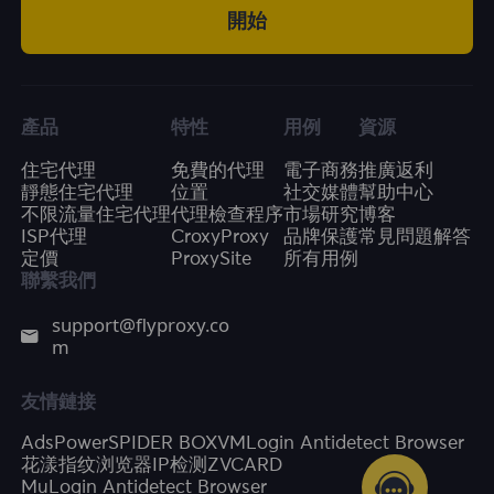
開始
產品
特性
用例
資源
住宅代理
免費的代理
電子商務
推廣返利
靜態住宅代理
位置
社交媒體
幫助中心
不限流量住宅代理
代理檢查程序
市場研究
博客
ISP代理
CroxyProxy
品牌保護
常見問題解答
定價
ProxySite
所有用例
聯繫我們
support@flyproxy.co
m
友情鏈接
AdsPower
SPIDER BOX
VMLogin Antidetect Browser
花漾指纹浏览器
IP检测
ZVCARD
MuLogin Antidetect Browser