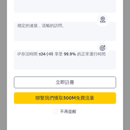
不限流量住宅代理
穩定的連接，流暢的訪問。
價格始於
$?
/天
IP存活時間
≤24小時
享受
99.9%
的正常運行時間
立即購買
立即註冊
聯繫我們獲取500M免費流量
不限流量使用
無限使用IP
不再提醒
全球超過50個地區
隨機國家
真實動態住宅代理