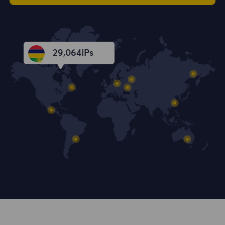
29,065
IPs