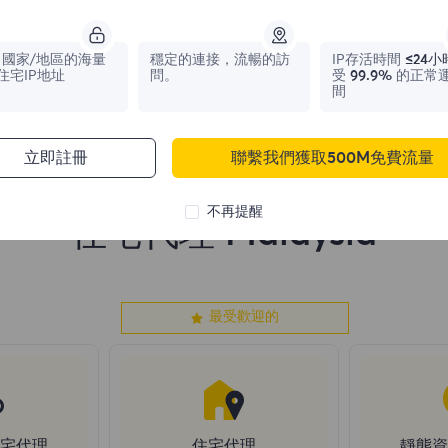
1,042,773
IPs
331,148
IPs
國家/地區的海量
穩定的連接，流暢的訪
IP存活時間
≤24小
住宅IP地址
問。
受
99.9%
的正常
間
立即註冊
聯繫我們獲取500M免費流量
不再提醒
住宅代理 Malaysia
最受歡迎的
住宅代理
住宅代理
靜態資