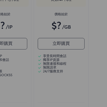
價格始於
價格始於
?
$?
/IP
/GB
即購買
立即購買
P
享受長時間會話
和會話
獨享IP資源
無限連接和線程
無限請求
源
24/7服務支持
/SOCKS5