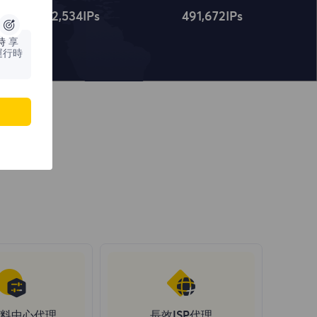
4,322,534
IPs
491,672
IPs
時
享
運行時
料中心代理
長效ISP代理