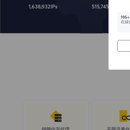
1,638,932
IPs
515,745
IPs
195+
在線
靜態住宅代理
不限流量