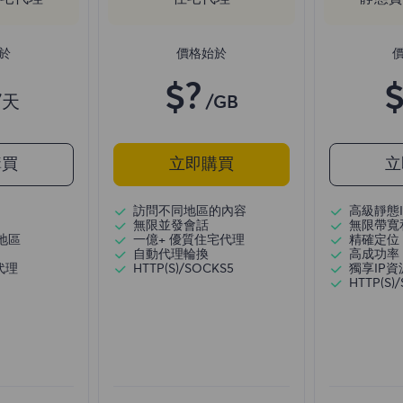
於
價格始於
$?
$
/天
/GB
購買
立即購買
立
訪問不同地區的內容
高級靜態I
無限並發會話
無限帶寬
地區
一億+ 優質住宅代理
精確定位
自動代理輪換
高成功率
代理
HTTP(S)/SOCKS5
獨享IP資
HTTP(S)