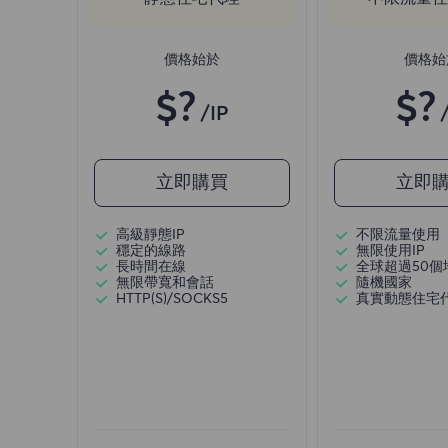
價格始於
價格始
$?
$?
/IP
立即購買
立即
高級靜態IP
不限流量使用
穩定的線路
無限使用IP
長時間在線
全球超過50個
無限帶寬和會話
隨機國家
HTTP(S)/SOCKS5
真實動態住宅