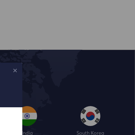
India
South Korea