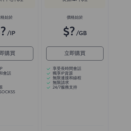
價格始於
價格始於
?
$?
/IP
/GB
即購買
立即購買
P
享受長時間會話
和會話
獨享IP資源
無限連接和線程
無限請求
源
24/7服務支持
/SOCKS5