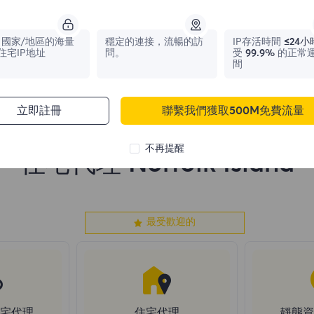
1,042,773
IPs
331,148
IPs
國家/地區的海量
穩定的連接，流暢的訪
IP存活時間
≤24小
住宅IP地址
問。
受
99.9%
的正常
間
立即註冊
聯繫我們獲取500M免費流量
不再提醒
住宅代理 Norfolk Island
最受歡迎的
住宅代理
住宅代理
靜態資