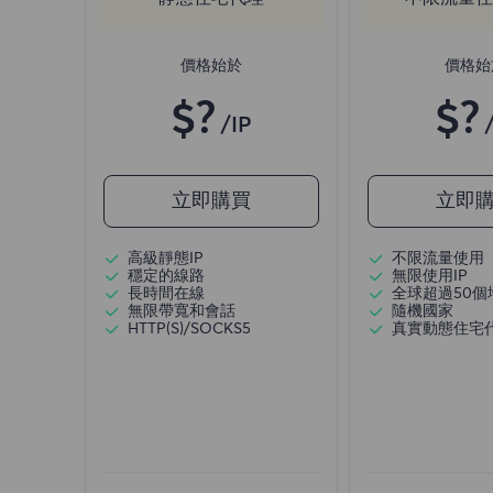
價格始於
價格始
$?
$?
/IP
立即購買
立即
高級靜態IP
不限流量使用
穩定的線路
無限使用IP
長時間在線
全球超過50個
無限帶寬和會話
隨機國家
HTTP(S)/SOCKS5
真實動態住宅