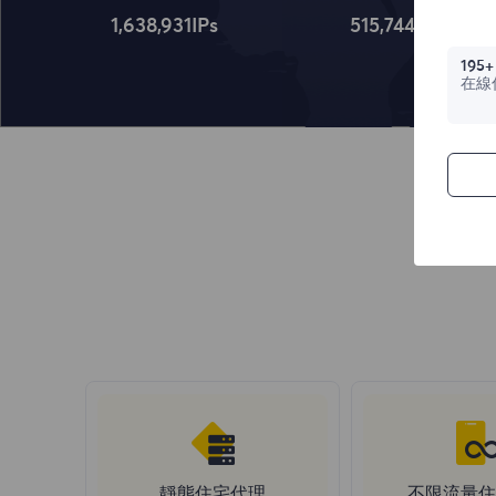
1,638,932
IPs
515,745
IPs
195+
在線
靜態住宅代理
不限流量