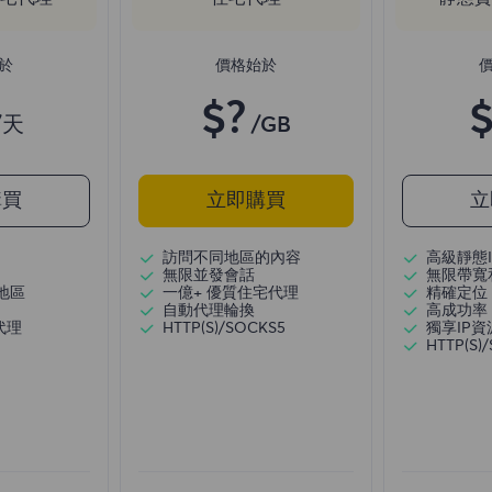
於
價格始於
$?
$
/天
/GB
購買
立即購買
立
訪問不同地區的內容
高級靜態I
無限並發會話
無限帶寬
地區
一億+ 優質住宅代理
精確定位
自動代理輪換
高成功率
代理
HTTP(S)/SOCKS5
獨享IP資
HTTP(S)