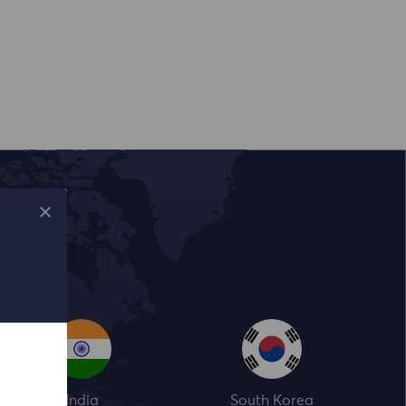
India
South Korea