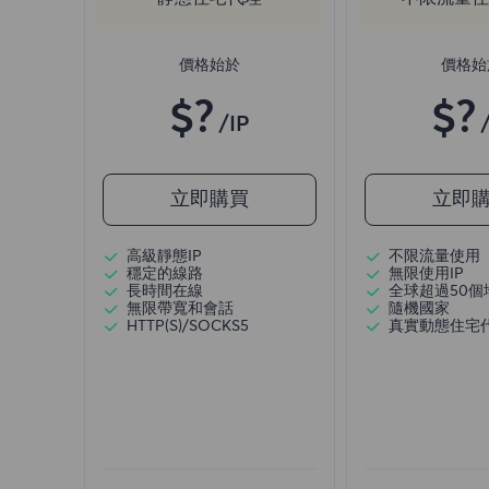
價格始於
價格始
$?
$?
/IP
立即購買
立即
高級靜態IP
不限流量使用
穩定的線路
無限使用IP
長時間在線
全球超過50個
無限帶寬和會話
隨機國家
HTTP(S)/SOCKS5
真實動態住宅