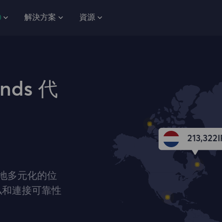
解決方案
資源
nds 代
213,348
I
國各地多元化的位
私和連接可靠性