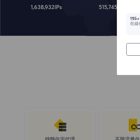
1,638,932
IPs
515,745
IPs
195+
在線
靜態住宅代理
不限流量