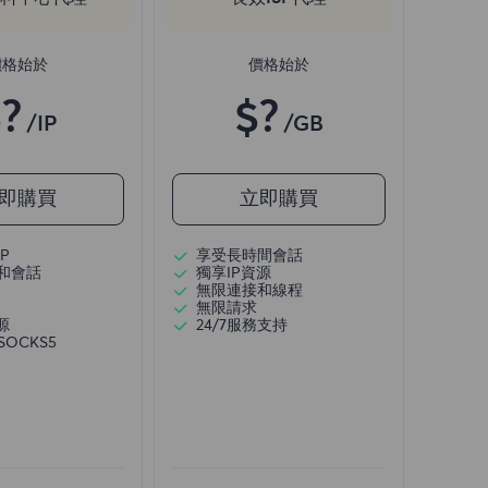
價格始於
價格始於
?
$?
/IP
/GB
即購買
立即購買
P
享受長時間會話
和會話
獨享IP資源
無限連接和線程
無限請求
源
24/7服務支持
/SOCKS5