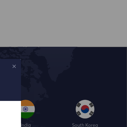
India
South Korea