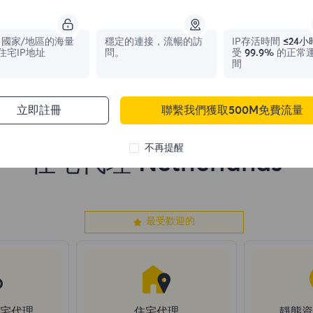
1,042,773
IPs
331,148
IPs
國家/地區的海量
穩定的連接，流暢的訪
IP存活時間
≤24小
住宅IP地址
問。
受
99.9%
的正常
間
立即註冊
聯繫我們獲取500M免費流量
不再提醒
住宅代理 Netherlands
最受歡迎的
住宅代理
住宅代理
靜態資