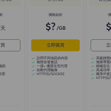
於
價格始於
$?
$
/天
/GB
購買
立即購買
立
訪問不同地區的內容
高級靜態I
無限並發會話
無限帶寬
地區
一億+ 優質住宅代理
精確定位
自動代理輪換
高成功率
代理
HTTP(S)/SOCKS5
獨享IP資
HTTP(S)