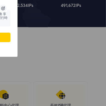
4,322,534
IPs
491,672
IPs
時
享
運行時
料中心代理
長效ISP代理