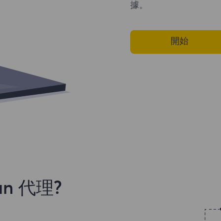
據。
開始
n 代理?