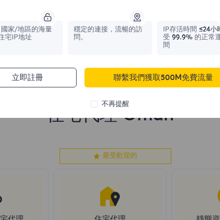
1,042,773
IPs
331,148
IPs
國家/地區的海量
穩定的連接，流暢的訪
IP存活時間
≤24小
住宅IP地址
問。
受
99.9%
的正常
間
立即註冊
聯繫我們獲取500M免費流量
不再提醒
住宅代理 Oman
最受歡迎的
住宅代理
住宅代理
靜態資