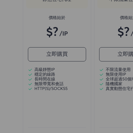
價格始於
價格始
$?
$?
/IP
立即購買
立即
高級靜態IP
不限流量使用
穩定的線路
無限使用IP
長時間在線
全球超過50個
無限帶寬和會話
隨機國家
HTTP(S)/SOCKS5
真實動態住宅