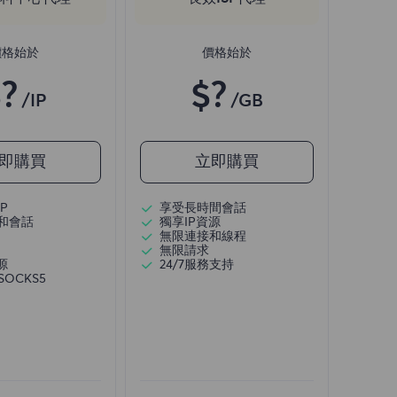
價格始於
價格始於
?
$?
/IP
/GB
即購買
立即購買
P
享受長時間會話
和會話
獨享IP資源
無限連接和線程
無限請求
源
24/7服務支持
/SOCKS5