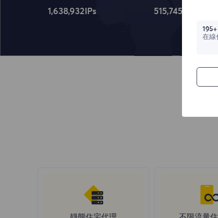
1,638,932
IPs
515,745
IPs
195+
在線
靜態住宅代理
不限流量