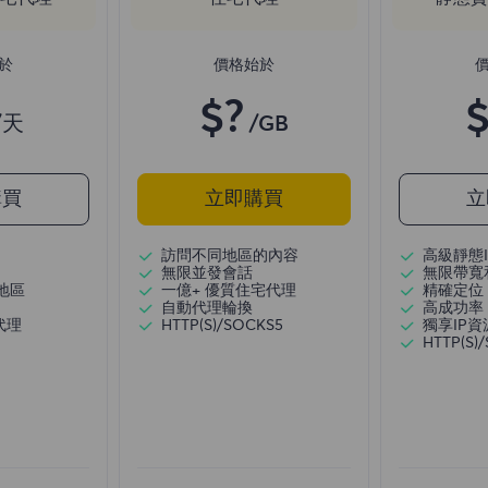
於
價格始於
$?
$
/天
/GB
購買
立即購買
立
訪問不同地區的內容
高級靜態I
無限並發會話
無限帶寬
地區
一億+ 優質住宅代理
精確定位
自動代理輪換
高成功率
代理
HTTP(S)/SOCKS5
獨享IP資
HTTP(S)