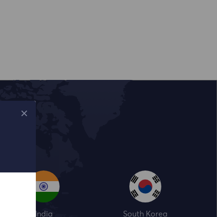
India
South Korea