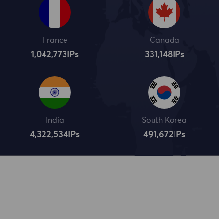
France
Canada
1,042,773
IPs
331,148
IPs
India
South Korea
4,322,534
IPs
491,672
IPs