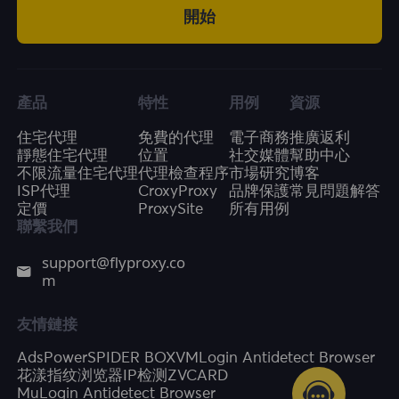
開始
產品
特性
用例
資源
住宅代理
免費的代理
電子商務
推廣返利
靜態住宅代理
位置
社交媒體
幫助中心
不限流量住宅代理
代理檢查程序
市場研究
博客
ISP代理
CroxyProxy
品牌保護
常見問題解答
定價
ProxySite
所有用例
聯繫我們
support@flyproxy.co
m
友情鏈接
AdsPower
SPIDER BOX
VMLogin Antidetect Browser
花漾指纹浏览器
IP检测
ZVCARD
MuLogin Antidetect Browser