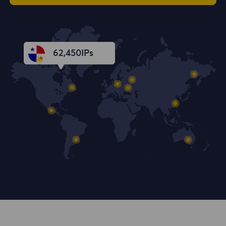
62,451
IPs