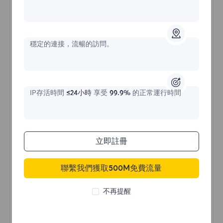
不限流量住宅代理
穩定的連接，流暢的訪問。
價格始於
$?
/天
IP存活時間
≤24小時
享受
99.9%
的正常運行時間
立即購買
立即註冊
聯繫我們獲取500M免費流量
不限流量使用
無限使用IP
不再提醒
全球超過50個地區
隨機國家
真實動態住宅代理