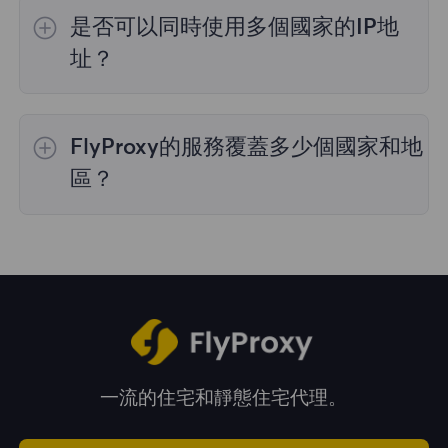
的IP選擇；
不限流量套餐
不支持指定國家/地區
是否可以同時使用多個國家的IP地
的代理選擇；
靜態住宅代理
提供36個國家的代
理，購買時您可以選擇所需的國家。
址？
是的，您可以同時使用來自多個國家的IP地址，
這對於需要跨多個地理位置執行任務的情況非常
FlyProxy的服務覆蓋多少個國家和地
有用。您可以在管理面板中自由選擇和切換不同
國家的IP地址。
區？
我們的服務覆蓋全球195多個國家和地區，爲您
提供廣泛的地理位置選擇。
一流的住宅和靜態住宅代理。