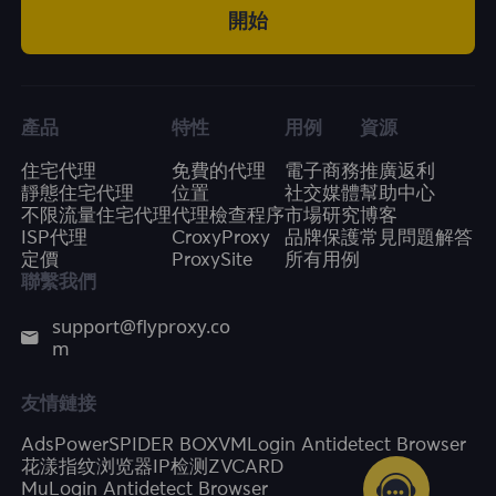
開始
產品
特性
用例
資源
住宅代理
免費的代理
電子商務
推廣返利
靜態住宅代理
位置
社交媒體
幫助中心
不限流量住宅代理
代理檢查程序
市場研究
博客
ISP代理
CroxyProxy
品牌保護
常見問題解答
定價
ProxySite
所有用例
聯繫我們
support@flyproxy.co
m
友情鏈接
AdsPower
SPIDER BOX
VMLogin Antidetect Browser
花漾指纹浏览器
IP检测
ZVCARD
MuLogin Antidetect Browser