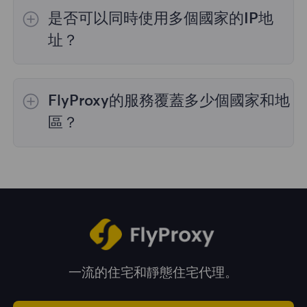
的IP選擇；
不限流量套餐
不支持指定國家/地區
是否可以同時使用多個國家的IP地
的代理選擇；
靜態住宅代理
提供36個國家的代
理，購買時您可以選擇所需的國家。
址？
是的，您可以同時使用來自多個國家的IP地址，
這對於需要跨多個地理位置執行任務的情況非常
FlyProxy的服務覆蓋多少個國家和地
有用。您可以在管理面板中自由選擇和切換不同
國家的IP地址。
區？
我們的服務覆蓋全球195多個國家和地區，爲您
提供廣泛的地理位置選擇。
一流的住宅和靜態住宅代理。