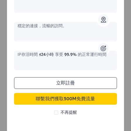
不限流量住宅代理
穩定的連接，流暢的訪問。
價格始於
$?
/天
IP存活時間
≤24小時
享受
99.9%
的正常運行時間
立即購買
立即註冊
聯繫我們獲取500M免費流量
不限流量使用
無限使用IP
不再提醒
全球超過50個地區
隨機國家
真實動態住宅代理