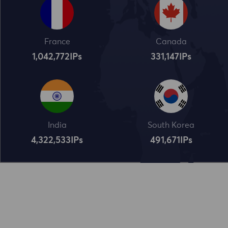
France
Canada
1,042,773
IPs
331,148
IPs
India
South Korea
4,322,534
IPs
491,672
IPs