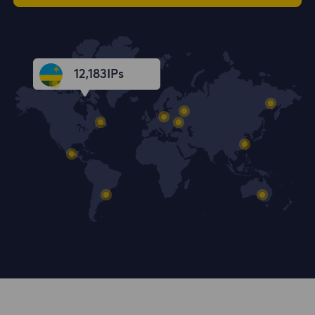
12,184
IPs