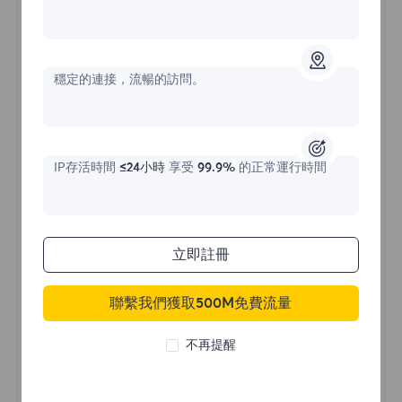
不限流量住宅代理
穩定的連接，流暢的訪問。
價格始於
$?
/天
IP存活時間
≤24小時
享受
99.9%
的正常運行時間
立即購買
立即註冊
聯繫我們獲取500M免費流量
不限流量使用
無限使用IP
不再提醒
全球超過50個地區
隨機國家
真實動態住宅代理