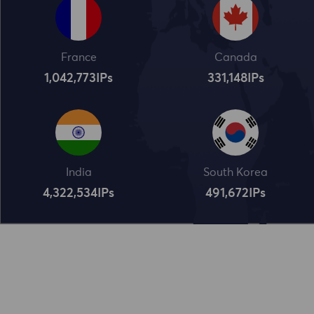
France
Canada
1,042,773
IPs
331,148
IPs
India
South Korea
4,322,534
IPs
491,672
IPs