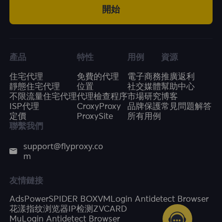
開始
產品
特性
用例
資源
住宅代理
免費的代理
電子商務
推廣返利
靜態住宅代理
位置
社交媒體
幫助中心
不限流量住宅代理
代理檢查程序
市場研究
博客
ISP代理
CroxyProxy
品牌保護
常見問題解答
定價
ProxySite
所有用例
聯繫我們
support@flyproxy.co
m
友情鏈接
AdsPower
SPIDER BOX
VMLogin Antidetect Browser
花漾指纹浏览器
IP检测
ZVCARD
MuLogin Antidetect Browser