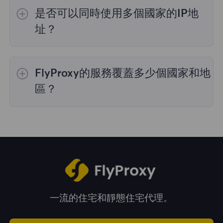
的IP選擇；
不限流量套餐
不支持指定國家/地區
是否可以同時使用多個國家的IP地
的代理選擇；
靜態住宅代理
提供36個國家的代
理，購買時您可以選擇所需的國家。
址？
是的，您可以同時使用來自多個國家的IP地址，
這對於需要跨多個地理位置執行任務的情況非常
FlyProxy的服務覆蓋多少個國家和地
有用。您可以在管理面板中自由選擇和切換不同
國家的IP地址。
區？
我們的服務覆蓋全球195多個國家和地區，爲您
提供廣泛的地理位置選擇。
一流的住宅和靜態住宅代理。