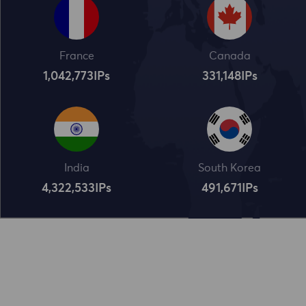
France
Canada
1,042,773
IPs
331,148
IPs
India
South Korea
4,322,534
IPs
491,672
IPs