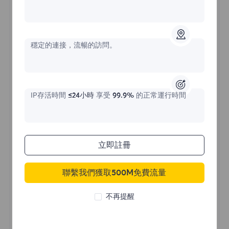
不限流量住宅代理
穩定的連接，流暢的訪問。
價格始於
$?
/天
IP存活時間
≤24小時
享受
99.9%
的正常運行時間
立即購買
立即註冊
聯繫我們獲取500M免費流量
不限流量使用
無限使用IP
不再提醒
全球超過50個地區
隨機國家
真實動態住宅代理