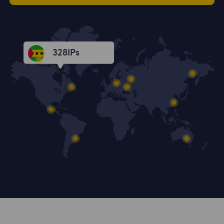
328
IPs