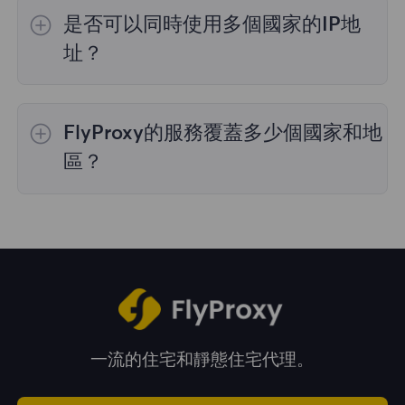
的IP選擇；
不限流量套餐
不支持指定國家/地區
是否可以同時使用多個國家的IP地
的代理選擇；
靜態住宅代理
提供36個國家的代
理，購買時您可以選擇所需的國家。
址？
是的，您可以同時使用來自多個國家的IP地址，
這對於需要跨多個地理位置執行任務的情況非常
FlyProxy的服務覆蓋多少個國家和地
有用。您可以在管理面板中自由選擇和切換不同
國家的IP地址。
區？
我們的服務覆蓋全球195多個國家和地區，爲您
提供廣泛的地理位置選擇。
一流的住宅和靜態住宅代理。