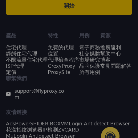
開始
產品
特性
用例
資源
住宅代理
免費的代理
電子商務
推廣返利
靜態住宅代理
位置
社交媒體
幫助中心
不限流量住宅代理
代理檢查程序
市場研究
博客
ISP代理
CroxyProxy
品牌保護
常見問題解答
定價
ProxySite
所有用例
聯繫我們
support@flyproxy.co
m
友情鏈接
AdsPower
SPIDER BOX
VMLogin Antidetect Browser
花漾指纹浏览器
IP检测
ZVCARD
MuLogin Antidetect Browser