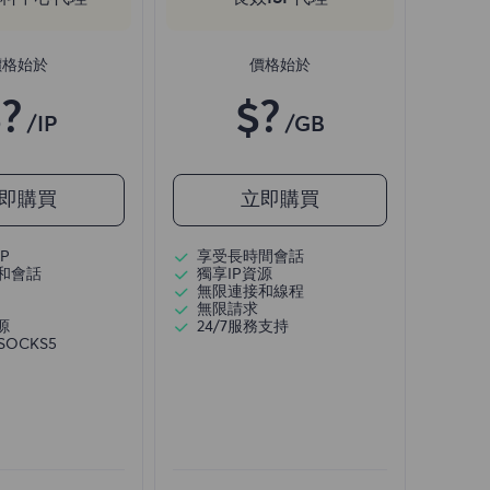
價格始於
價格始於
?
$?
/IP
/GB
即購買
立即購買
P
享受長時間會話
和會話
獨享IP資源
無限連接和線程
無限請求
源
24/7服務支持
/SOCKS5