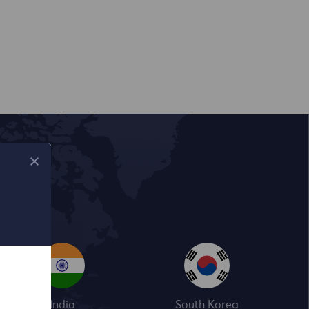
India
South Korea