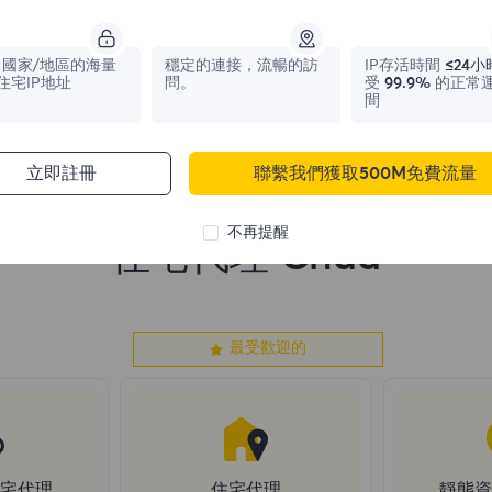
1,042,773
IPs
331,148
IPs
國家/地區的海量
穩定的連接，流暢的訪
IP存活時間
≤24小
住宅IP地址
問。
受
99.9%
的正常
間
立即註冊
聯繫我們獲取500M免費流量
不再提醒
住宅代理 Chad
最受歡迎的
住宅代理
住宅代理
靜態資