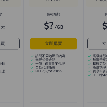
於
價格始於
$?
$
/天
/GB
購買
立即購買
立
訪問不同地區的內容
高級靜態I
無限並發會話
無限帶寬
地區
一億+ 優質住宅代理
精確定位
自動代理輪換
高成功率
代理
HTTP(S)/SOCKS5
獨享IP資
HTTP(S)