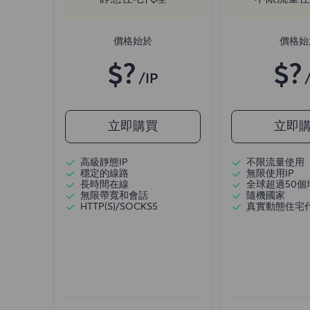
價格始於
價格始
$?
$?
/IP
立即購買
立即
高級靜態IP
不限流量使用
穩定的線路
無限使用IP
長時間在線
全球超過50個
無限帶寬和會話
隨機國家
HTTP(S)/SOCKS5
真實動態住宅