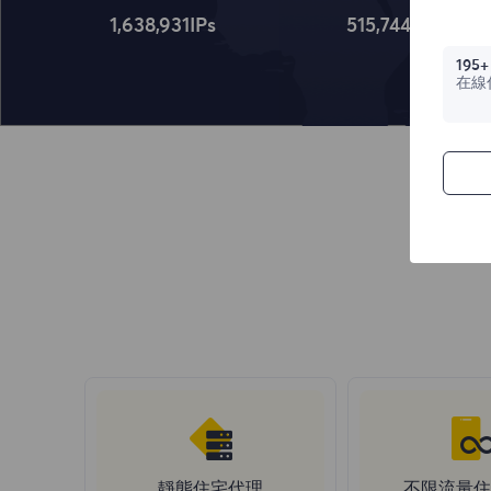
1,638,932
IPs
515,745
IPs
195+
在線
靜態住宅代理
不限流量