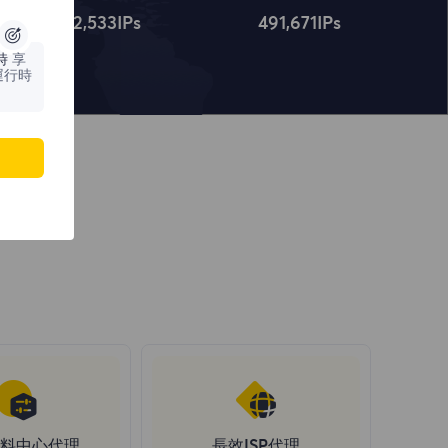
4,322,534
IPs
491,672
IPs
時
享
運行時
料中心代理
長效ISP代理