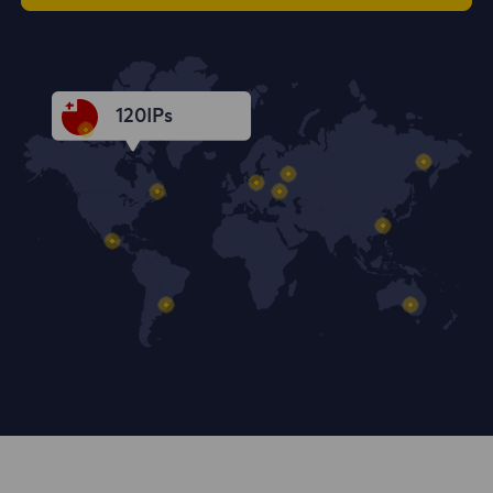
120
IPs