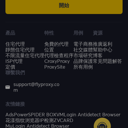
開始
產品
特性
用例
資源
住宅代理
免費的代理
電子商務
推廣返利
靜態住宅代理
位置
社交媒體
幫助中心
不限流量住宅代理
代理檢查程序
市場研究
博客
ISP代理
CroxyProxy
品牌保護
常見問題解答
定價
ProxySite
所有用例
聯繫我們
support@flyproxy.co
m
友情鏈接
AdsPower
SPIDER BOX
VMLogin Antidetect Browser
花漾指纹浏览器
IP检测
ZVCARD
MuLogin Antidetect Browser