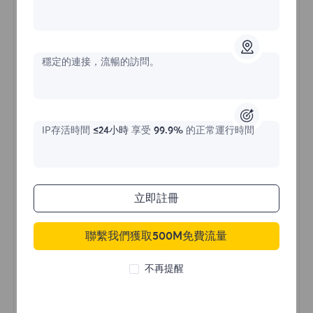
不限流量住宅代理
穩定的連接，流暢的訪問。
價格始於
$?
/天
IP存活時間
≤24小時
享受
99.9%
的正常運行時間
立即購買
立即註冊
聯繫我們獲取500M免費流量
不限流量使用
無限使用IP
不再提醒
全球超過50個地區
隨機國家
真實動態住宅代理