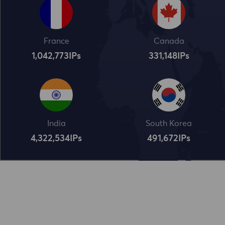
France
Canada
1,042,773
IPs
331,148
IPs
India
South Korea
4,322,534
IPs
491,672
IPs