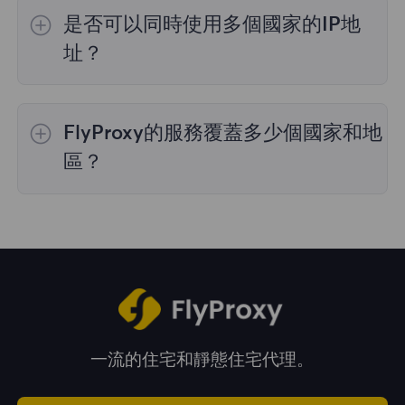
的IP選擇；
不限流量套餐
不支持指定國家/地區
是否可以同時使用多個國家的IP地
的代理選擇；
靜態住宅代理
提供36個國家的代
理，購買時您可以選擇所需的國家。
址？
是的，您可以同時使用來自多個國家的IP地址，
這對於需要跨多個地理位置執行任務的情況非常
FlyProxy的服務覆蓋多少個國家和地
有用。您可以在管理面板中自由選擇和切換不同
國家的IP地址。
區？
我們的服務覆蓋全球195多個國家和地區，爲您
提供廣泛的地理位置選擇。
一流的住宅和靜態住宅代理。