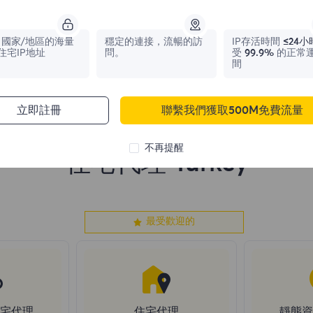
0
IPs
0
IPs
國家/地區的海量
穩定的連接，流暢的訪
IP存活時間
≤24小
住宅IP地址
問。
受
99.9%
的正常
間
立即註冊
聯繫我們獲取500M免費流量
不再提醒
住宅代理 Turkey
最受歡迎的
住宅代理
住宅代理
靜態資