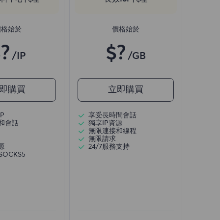
價格始於
價格始於
?
$?
/IP
/GB
即購買
立即購買
P
享受長時間會話
和會話
獨享IP資源
無限連接和線程
無限請求
源
24/7服務支持
/SOCKS5