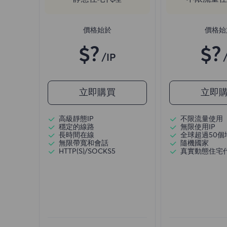
價格始於
價格始
$?
$?
/IP
立即購買
立即
高級靜態IP
不限流量使用
穩定的線路
無限使用IP
長時間在線
全球超過50個
無限帶寬和會話
隨機國家
HTTP(S)/SOCKS5
真實動態住宅